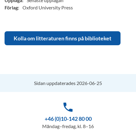
Upplaga:
Senaste upplagan
Förlag:
Oxford University Press
Kolla om litteraturen finns på biblioteket
Sidan uppdaterades 2026-06-25
phone
+46 (0)10-142 80 00
Måndag–fredag, kl. 8–16