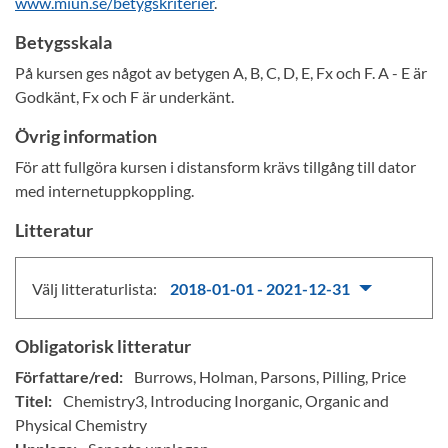
www.miun.se/betygskriterier
.
Betygsskala
På kursen ges något av betygen A, B, C, D, E, Fx och F. A - E är
Godkänt, Fx och F är underkänt.
Övrig information
För att fullgöra kursen i distansform krävs tillgång till dator
med internetuppkoppling.
Litteratur
Välj litteraturlista:
2018-01-01 - 2021-12-31
Obligatorisk litteratur
Författare/red:
Burrows, Holman, Parsons, Pilling, Price
Titel:
Chemistry3, Introducing Inorganic, Organic and
Physical Chemistry