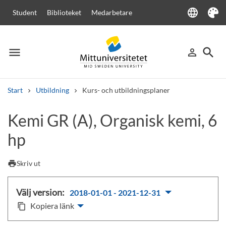
language
Student
Biblioteket
Medarbetare
Language
Tema
menu
search
person_outline
Meny
Logga in
Sök
Start
Utbildning
Kurs- och utbildningsplaner
Sök
Kemi GR (A), Organisk kemi, 6
Andra söktjänster
hp
Kurser och program
Kursplaner
Välkomstbrev
Personal
Lediga jobb
print
Skriv ut
Välj version:
2018-01-01 - 2021-12-31
Kopiera länk
content_copy