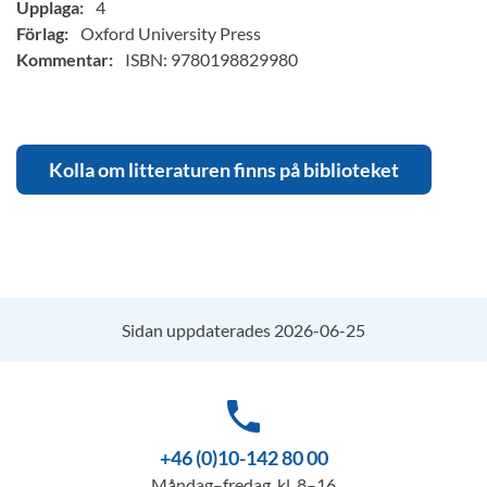
Upplaga:
4
Förlag:
Oxford University Press
Kommentar:
ISBN: 9780198829980
Kolla om litteraturen finns på biblioteket
Sidan uppdaterades 2026-06-25
phone
+46 (0)10-142 80 00
Måndag–fredag, kl. 8–16