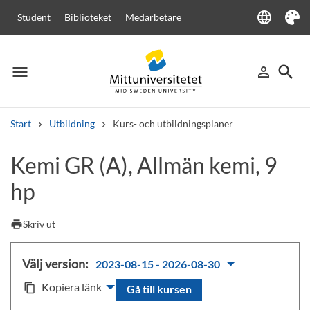
language
Student
Biblioteket
Medarbetare
Language
Tema
menu
search
person_outline
Meny
Logga in
Sök
Start
Utbildning
Kurs- och utbildningsplaner
Sök
Kemi GR (A), Allmän kemi, 9
Andra söktjänster
hp
Kurser och program
Kursplaner
Välkomstbrev
Personal
Lediga jobb
print
Skriv ut
Välj version:
2023-08-15 - 2026-08-30
Kopiera länk
content_copy
Gå till kursen