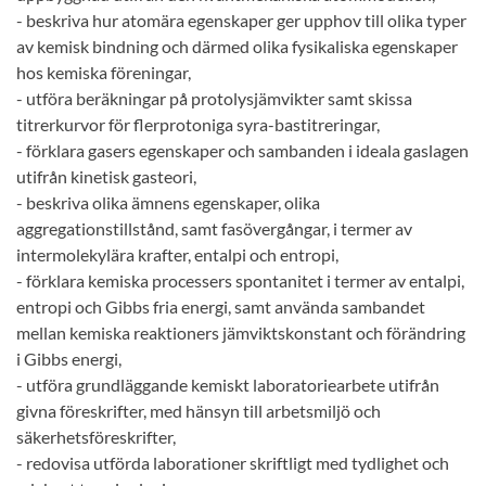
- beskriva hur atomära egenskaper ger upphov till olika typer
av kemisk bindning och därmed olika fysikaliska egenskaper
hos kemiska föreningar,
- utföra beräkningar på protolysjämvikter samt skissa
titrerkurvor för flerprotoniga syra-bastitreringar,
- förklara gasers egenskaper och sambanden i ideala gaslagen
utifrån kinetisk gasteori,
- beskriva olika ämnens egenskaper, olika
aggregationstillstånd, samt fasövergångar, i termer av
intermolekylära krafter, entalpi och entropi,
- förklara kemiska processers spontanitet i termer av entalpi,
entropi och Gibbs fria energi, samt använda sambandet
mellan kemiska reaktioners jämviktskonstant och förändring
i Gibbs energi,
- utföra grundläggande kemiskt laboratoriearbete utifrån
givna föreskrifter, med hänsyn till arbetsmiljö och
säkerhetsföreskrifter,
- redovisa utförda laborationer skriftligt med tydlighet och