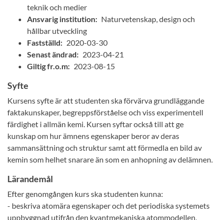
teknik och medier
Ansvarig institution:
Naturvetenskap, design och
hållbar utveckling
Fastställd:
2020-03-30
Senast ändrad:
2023-04-21
Giltig fr.o.m:
2023-08-15
Syfte
Kursens syfte är att studenten ska förvärva grundläggande
faktakunskaper, begreppsförståelse och viss experimentell
färdighet i allmän kemi. Kursen syftar också till att ge
kunskap om hur ämnens egenskaper beror av deras
sammansättning och struktur samt att förmedla en bild av
kemin som helhet snarare än som en anhopning av delämnen.
Lärandemål
Efter genomgången kurs ska studenten kunna:
- beskriva atomära egenskaper och det periodiska systemets
uppbyggnad utifrån den kvantmekaniska atommodellen,