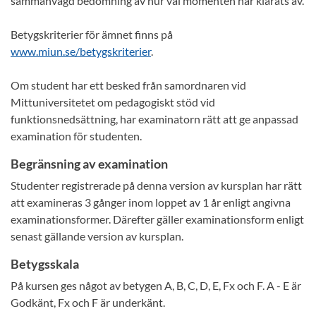
sammanvägd bedömning av hur väl momenten har klarats av.
Betygskriterier för ämnet finns på
www.miun.se/betygskriterier
.
Om student har ett besked från samordnaren vid
Mittuniversitetet om pedagogiskt stöd vid
funktionsnedsättning, har examinatorn rätt att ge anpassad
examination för studenten.
Begränsning av examination
Studenter registrerade på denna version av kursplan har rätt
att examineras 3 gånger inom loppet av 1 år enligt angivna
examinationsformer. Därefter gäller examinationsform enligt
senast gällande version av kursplan.
Betygsskala
På kursen ges något av betygen A, B, C, D, E, Fx och F. A - E är
Godkänt, Fx och F är underkänt.