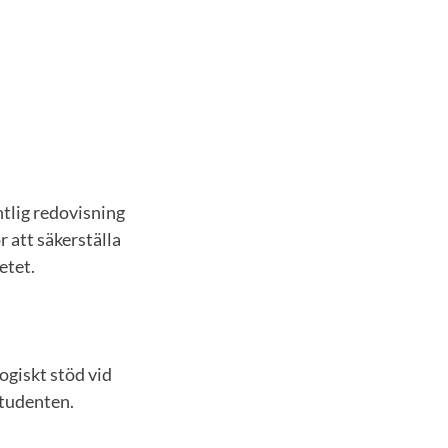
tlig redovisning
r att säkerställa
etet.
ogiskt stöd vid
studenten.