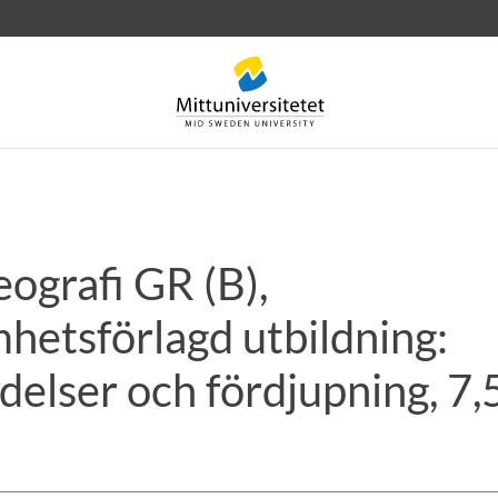
ografi GR (B),
rev
Personal
Lediga jobb
hetsförlagd utbildning:
elser och fördjupning, 7,