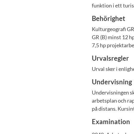
funktion i ett turi
Behörighet
Kulturgeografi GR
GR (B) minst 12 h
7,5 hp projektarbe
Urvalsregler
Urval sker i enli
Undervisning
Undervisningen sk
arbetsplan och rap
på distans. Kursin
Examination