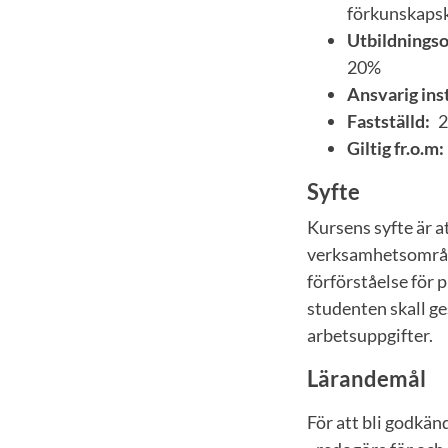
förkunskaps
Utbildnings
20%
Ansvarig inst
Fastställd:
2
Giltig fr.o.m:
Syfte
Kursens syfte är a
verksamhetsområde
förförståelse för 
studenten skall ges
arbetsuppgifter.
Lärandemål
För att bli godkän