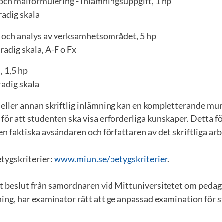
och målformulering - Inlämningsuppgift, 1 hp
radig skala
 och analys av verksamhetsområdet, 5 hp
radig skala, A-F o Fx
 1,5 hp
radig skala
ller annan skriftlig inlämning kan en kompletterande mun
 för att studenten ska visa erforderliga kunskaper. Detta fö
en faktiska avsändaren och författaren av det skriftliga arb
tygskriterier:
www.miun.se/betygskriterier
.
t beslut från samordnaren vid Mittuniversitetet om pedag
ing, har examinator rätt att ge anpassad examination för 