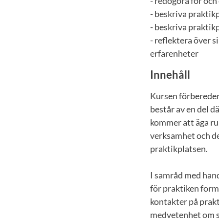
- redogöra för oc
- beskriva praktik
- beskriva prakti
- reflektera över 
erfarenheter
Innehåll
Kursen förberede
består av en del d
kommer att äga rum
verksamhet och de
praktikplatsen.
I samråd med hand
för praktiken form
kontakter på prak
medvetenhet om si