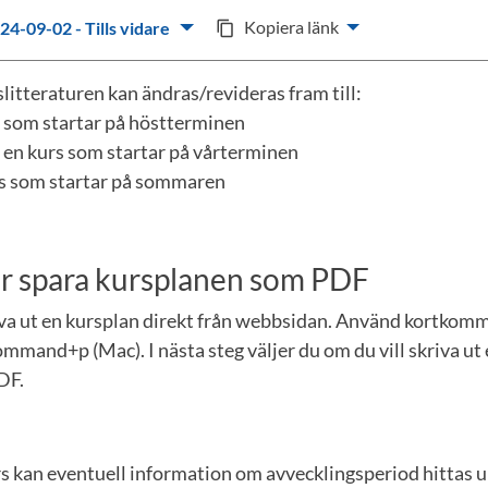
Kopiera länk
24-09-02 - Tills vidare
content_copy
litteraturen kan ändras/revideras fram till:
rs som startar på höstterminen
 en kurs som startar på vårterminen
urs som startar på sommaren
ler spara kursplanen som PDF
iva ut en kursplan direkt från webbsidan. Använd kortkom
mmand+p (Mac). I nästa steg väljer du om du vill skriva ut 
DF.
rs kan eventuell information om avvecklingsperiod hittas 