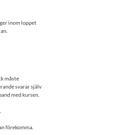
nger inom loppet
lan.
ock måste
rande svarar själv
mband med kursen.
.
kan förekomma.