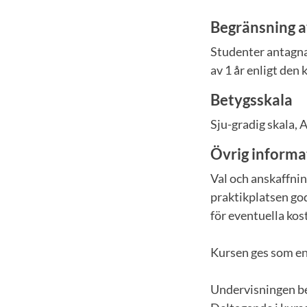
Begränsning a
Studenter antagna 
av 1 år enligt den
Betygsskala
Sju-gradig skala, 
Övrig informa
Val och anskaffni
praktikplatsen go
för eventuella kos
Kursen ges som en 
Undervisningen be