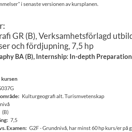
elser" i senaste versionen av kursplanen.
r:
afi GR (B), Verksamhetsförlagd utbil
er och fördjupning, 7,5 hp
hy BA (B), Internship: In-depth Preparation,
 kursen
G037G
område:
Kulturgeografi alt. Turismvetenskap
nivå
(B)
ng:
7,5
vs. Examen:
G2F - Grundnivå, har minst 60 hp kurs/er på