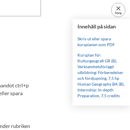
close
Stäng
Innehåll på sidan
Skriv ut eller spara
kursplanen som PDF
Kursplan för:
Kulturgeografi GR (B),
Verksamhetsförlagd
utbildning: Förberedelser
och fördjupning, 7,5 hp
Human Geography BA (B),
mandot ctrl+p
Internship: In-depth
eller spara
Preparation, 7,5 credits
under rubriken