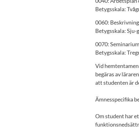
0040: Arbetsplan 
Betygsskala: Tvåg
0060: Beskrivning
Betygsskala: Sju-g
0070: Seminarium,
Betygsskala: Treg
Vid hemtentamen e
begäras av läraren
att studenten är d
Ämnesspecifika be
Om student har et
funktionsnedsättn