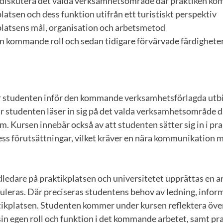
h diskutera det valda verksamhetsområde där praktiken ko
platsen och dess funktion utifrån ett turistiskt perspektiv
kplatsens mål, organisation och arbetsmetod
sin kommande roll och sedan tidigare förvärvade färdighete
r studenten inför den kommande verksamhetsförlagda utb
är studenten läser in sig på det valda verksamhetsområde d
. Kursen innebär också av att studenten sätter sig in i pr
ss förutsättningar, vilket kräver en nära kommunikation 
ledare på praktikplatsen och universitetet upprättas en a
uleras. Där preciseras studentens behov av ledning, infor
tikplatsen. Studenten kommer under kursen reflektera över
n egen roll och funktion i det kommande arbetet, samt pr