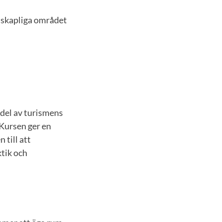
skapliga området
 del av turismens
Kursen ger en
 till att
ktik och