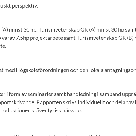
stiskt perspektiv.
 (A) minst 30 hp, Turismvetenskap GR (A) minst 30 hp sam
p varav 7,5hp projektarbete samt Turismvetenskap GR (B) 
te.
ghet med Högskoleförordningen och den lokala antagningso
er i form av seminarier samt handledning i samband uppr
portskrivande. Rapporten skrivs individuellt och delar av 
troduktionen kräver fysisk närvaro.