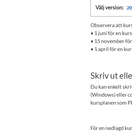
Välj version:
20
Observera att kurs
• 1 juni för en ku
• 15 november för
• 1 april för en k
Skriv ut el
Du kan enkelt skr
(Windows) eller co
kursplanen som P
För en nedlagd ku