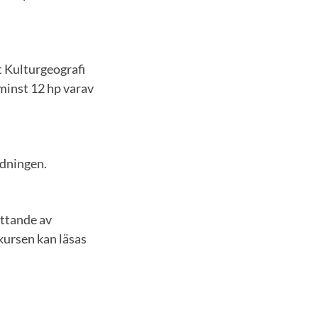
t Kulturgeografi
minst 12 hp varav
rdningen.
ättande av
kursen kan läsas