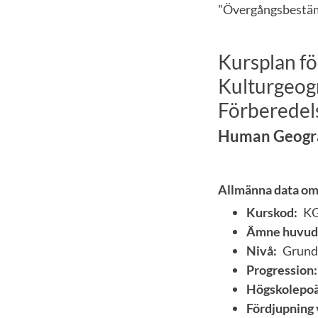
"Övergångsbestämm
Kursplan fö
Kulturgeogr
Förberedels
Human Geograp
Allmänna data om
Kurskod:
K
Ämne huvud
Nivå:
Grund
Progression:
Högskolepoä
Fördjupning 