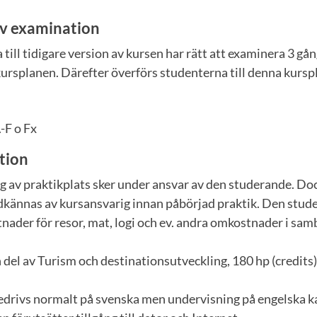
v examination
till tidigare version av kursen har rätt att examinera 3 gå
 kursplanen. Därefter överförs studenterna till denna kursp
A-F o Fx
tion
ng av praktikplats sker under ansvar av den studerande. D
dkännas av kursansvarig innan påbörjad praktik. Den stude
tnader för resor, mat, logi och ev. andra omkostnader i sa
del av Turism och destinationsutveckling, 180 hp (credits)
drivs normalt på svenska men undervisning på engelska 