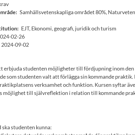
krav
område:
Samhällsvetenskapliga området 80%, Naturveten
itution:
EJT, Ekonomi, geografi, juridik och turism
024-02-26
2024-09-02
tt erbjuda studenten möjligheter till fördjupning inom den
 som studenten valt att förlägga sin kommande praktik. 
praktikplatsens verksamhet och funktion. Kursen syftar även
 möjlighet till självreflektion i relation till kommande pra
d ska studenten kunna: