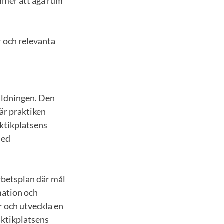
mmer att äga rum
r och relevanta
ildningen. Den
är praktiken
aktikplatsens
med
rbetsplan där mål
mation och
 och utveckla en
aktikplatsens