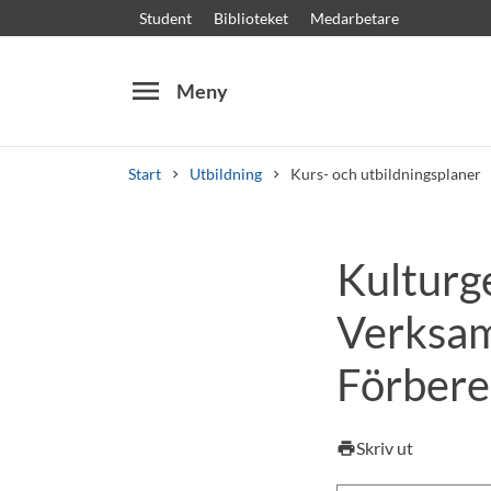
Student
Biblioteket
Medarbetare
menu
Meny
Start
Utbildning
Kurs- och utbildningsplaner
Sök
Andra söktjänster
Kulturge
Kurser och program
Kursplaner
Välkomstb
Verksam
Förbered
Skriv ut
print