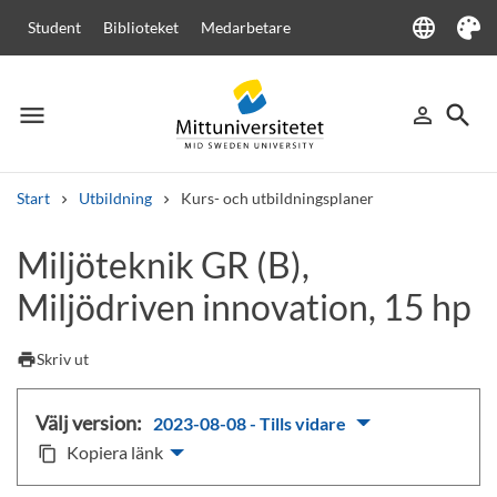
language
Student
Biblioteket
Medarbetare
Language
Tema
menu
search
person_outline
Meny
Logga in
Sök
Start
Utbildning
Kurs- och utbildningsplaner
Sök
Miljöteknik GR (B),
Andra söktjänster
Miljödriven innovation, 15 hp
Kurser och program
Kursplaner
Välkomstbrev
Personal
Lediga jobb
print
Skriv ut
Välj version:
2023-08-08 - Tills vidare
Kopiera länk
content_copy