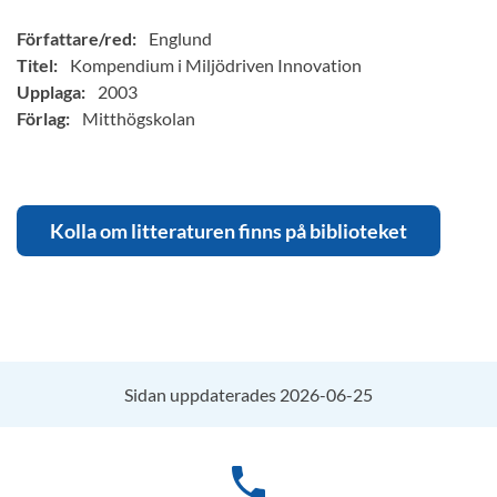
Författare/red:
Englund
Titel:
Kompendium i Miljödriven Innovation
Upplaga:
2003
Förlag:
Mitthögskolan
Kolla om litteraturen finns på biblioteket
Sidan uppdaterades 2026-06-25
phone