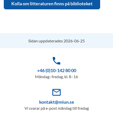
Kolla om litteraturen finns på biblioteket
Sidan uppdaterades 2026-06-25
phone
+46 (0)10-142 80 00
Måndag–fredag, kl. 8–16
mail_outline
kontakt@miun.se
Vi svarar på e-post måndag till fredag