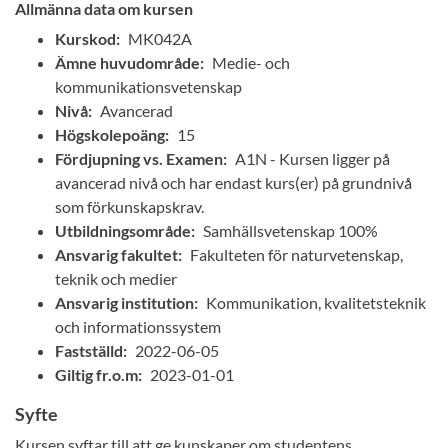
Allmänna data om kursen
Kurskod:
MK042A
Ämne huvudområde:
Medie- och
kommunikationsvetenskap
Nivå:
Avancerad
Högskolepoäng:
15
Fördjupning vs. Examen:
A1N - Kursen ligger på
avancerad nivå och har endast kurs(er) på grundnivå
som förkunskapskrav.
Utbildningsområde:
Samhällsvetenskap 100%
Ansvarig fakultet:
Fakulteten för naturvetenskap,
teknik och medier
Ansvarig institution:
Kommunikation, kvalitetsteknik
och informationssystem
Fastställd:
2022-06-05
Giltig fr.o.m:
2023-01-01
Syfte
Kursen syftar till att ge kunskaper om studentens