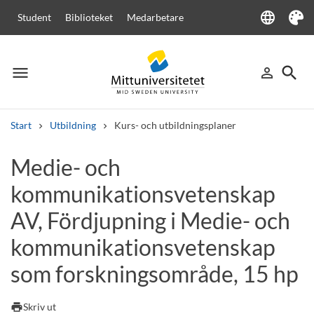
language
Student
Biblioteket
Medarbetare
Language
Tema
menu
search
person_outline
Meny
Logga in
Sök
Start
Utbildning
Kurs- och utbildningsplaner
Sök
Medie- och
Andra söktjänster
kommunikationsvetenskap
Kurser och program
Kursplaner
Välkomstbrev
Personal
Lediga jobb
AV, Fördjupning i Medie- och
kommunikationsvetenskap
som forskningsområde, 15 hp
print
Skriv ut