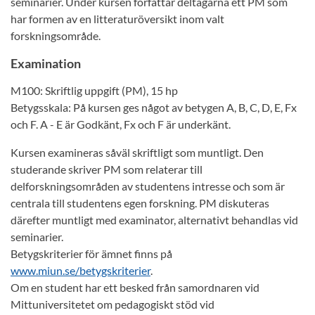
seminarier. Under kursen författar deltagarna ett PM som
har formen av en litteraturöversikt inom valt
forskningsområde.
Examination
M100: Skriftlig uppgift (PM), 15 hp
Betygsskala: På kursen ges något av betygen A, B, C, D, E, Fx
och F. A - E är Godkänt, Fx och F är underkänt.
Kursen examineras såväl skriftligt som muntligt. Den
studerande skriver PM som relaterar till
delforskningsområden av studentens intresse och som är
centrala till studentens egen forskning. PM diskuteras
därefter muntligt med examinator, alternativt behandlas vid
seminarier.
Betygskriterier för ämnet finns på
www.miun.se/betygskriterier
.
Om en student har ett besked från samordnaren vid
Mittuniversitetet om pedagogiskt stöd vid