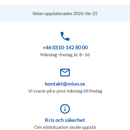
Sidan uppdaterades 2026-06-25
phone
+46 (0)10-142 80 00
Måndag–fredag, kl. 8–16
mail_outline
kontakt@miun.se
Vi svarar på e-post måndag till fredag
info_outline
Kris och säkerhet
Om nödsituation skulle uppstå