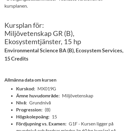
kursplanen.
Kursplan för:
Miljövetenskap GR (B),
Ekosystemtjänster, 15 hp
Environmental Science BA (B), Ecosystem Services,
15 Credits
Allmänna data om kursen
Kurskod:
MX019G
Ämne huvudområde:
Miljövetenskap
Nivå:
Grundnivå
Progression:
(B)
Högskolepoäng:
15
Fördjupning vs. Examen:
G1F - Kursen ligger på
grundnivå och fordrar mindre än 60 hp kurs(er) på