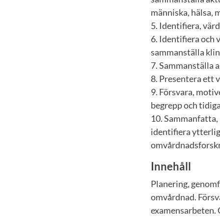
människa, hälsa, 
5. Identifiera, vä
6. Identifiera oc
sammanställa klin
7. Sammanställa a
8. Presentera ett 
9. Försvara, motiv
begrepp och tidi
10. Sammanfatta, 
identifiera ytterl
omvårdnadsforsk
Innehåll
Planering, genom
omvårdnad. Försva
examensarbeten. G