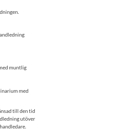
rdningen.
handledning
 med muntlig
eminarium med
nsad till den tid
andledning utöver
 handledare.