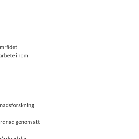
området
sarbete inom
dnadsforskning
årdnad genom att
vårdnad där