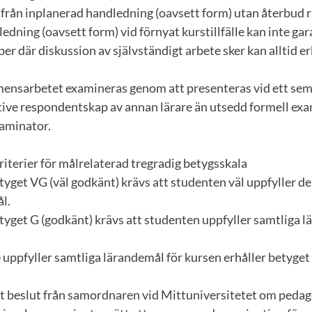
från inplanerad handledning (oavsett form) utan återbud rä
dning (oavsett form) vid förnyat kurstillfälle kan inte gar
er där diskussion av självständigt arbete sker kan alltid e
amensarbetet examineras genom att presenteras vid ett s
ive respondentskap av annan lärare än utsedd formell exa
xaminator.
iterier för målrelaterad tregradig betygsskala
etyget VG (väl godkänt) krävs att studenten väl uppfyller de 
l.
betyget G (godkänt) krävs att studenten uppfyller samtliga 
 uppfyller samtliga lärandemål för kursen erhåller betyget
t beslut från samordnaren vid Mittuniversitetet om pedag