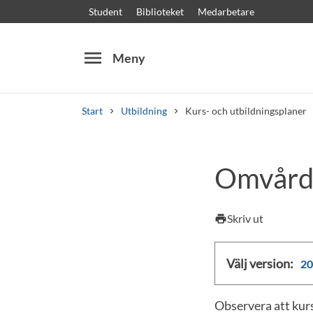
Student
Biblioteket
Medarbetare
menu
Meny
Start
Utbildning
Kurs- och utbildningsplaner
Sök
Andra söktjänster
Omvårdn
Kurser och program
Kursplaner
Välkomstb
Skriv ut
print
Välj version:
20
Observera att kurs