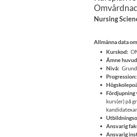
Omvårdnad 
Nursing Scienc
Allmänna data om
Kurskod:
O
Ämne huvud
Nivå:
Grund
Progression:
Högskolepoä
Fördjupning 
kurs(er) på 
kandidatexa
Utbildnings
Ansvarig fak
Ansvarig inst