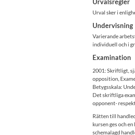
Urvalsregler
Urval sker i enli
Undervisning
Varierande arbets
individuell och i 
Examination
2001: Skriftligt,
opposition, Exame
Betygsskala: Unde
Det skriftliga ex
opponent- respek
Rätten till handle
kursen ges och en 
schemalagd handle