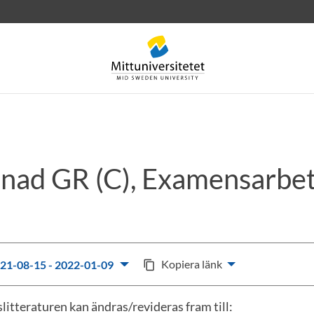
ad GR (C), Examensarbet
rev
Personal
Lediga jobb
Kopiera länk
21-08-15 - 2022-01-09
content_copy
litteraturen kan ändras/revideras fram till: