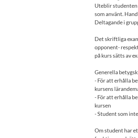
Uteblir studenten 
som använt. Handle
Deltagande i grupp
Det skriftliga ex
opponent- respekt
på kurs sätts av e
Generella betygskr
- För att erhålla b
kursens lärandemå
- För att erhålla 
kursen
- Student som inte
Om student har et