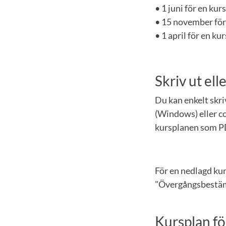
• 1 juni för en ku
• 15 november för
• 1 april för en k
Skriv ut el
Du kan enkelt skr
(Windows) eller co
kursplanen som P
För en nedlagd ku
"Övergångsbestämm
Kursplan fö