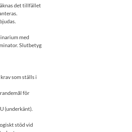
knas det tillfället
anteras.
rbjudas.
eminarium med
minator. Slutbetyg
krav som ställs i
lärandemål för
 U (underkänt).
ogiskt stöd vid