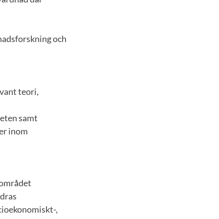
dnadsforskning och
vant teori,
beten samt
ner inom
dområdet
ndras
cioekonomiskt-,