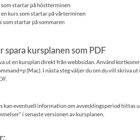
rs som startar på höstterminen
 en kurs som startar på vårterminen
urs som startar på sommaren
ler spara kursplanen som PDF
iva ut en kursplan direkt från webbsidan. Använd kortkom
mmand+p (Mac). I nästa steg väljer du om du vill skriva ut 
DF.
rs kan eventuell information om avvecklingsperiod hittas 
elser" i senaste versionen av kursplanen.
r: