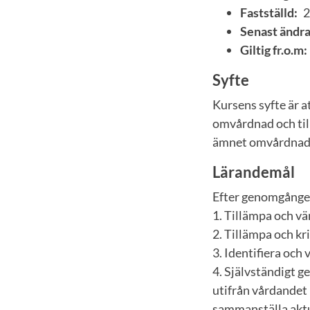
Fastställd:
2
Senast ändra
Giltig fr.o.m:
Syfte
Kursens syfte är 
omvårdnad och til
ämnet omvårdnad
Lärandemål
Efter genomgången
1. Tillämpa och v
2. Tillämpa och k
3. Identifiera och
4. Självständigt 
utifrån vårdandet
sammanställa aktu