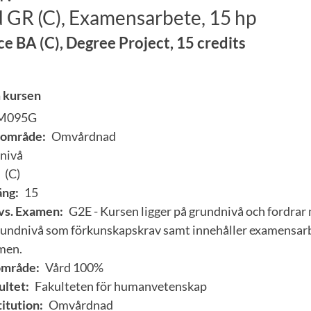
GR (C), Examensarbete, 15 hp
e BA (C), Degree Project, 15 credits
 kursen
M095G
område:
Omvårdnad
nivå
(C)
ng:
15
vs. Examen:
G2E - Kursen ligger på grundnivå och fordrar
grundnivå som förkunskapskrav samt innehåller examensarb
men.
område:
Vård 100%
ultet:
Fakulteten för humanvetenskap
itution:
Omvårdnad