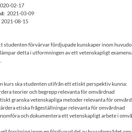
020-02-17
d:
2021-03-09
2021-08-15
att studenten förvärvar fördjupade kunskaper inom huvud
lämpar detta i utformningen av ett vetenskapligt examen
.
 kurs ska studenten utifrån ett etiskt perspektiv kunna:
ärdera teorier och begrepp relevanta för omvårdnad
ritiskt granska vetenskapliga metoder relevanta för omvår
 värdera etiska frågeställningar relevanta för omvårdnad
genomföra och dokumentera ett vetenskapligt arbete i omv
ell forskning inom en fördjupad del av huvudområdet om