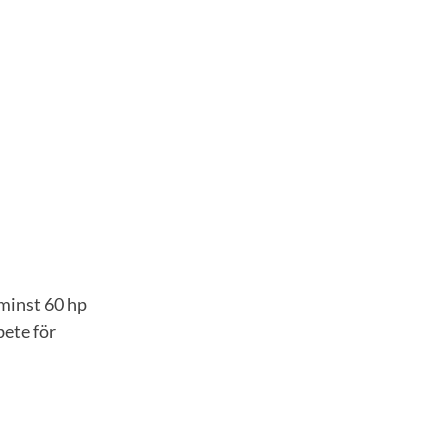
 minst 60 hp
ete för