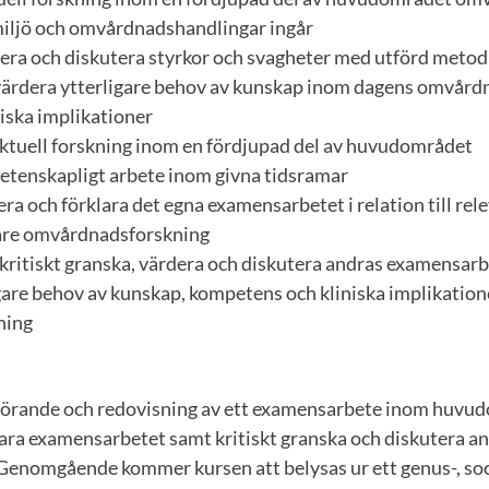
miljö och omvårdnadshandlingar ingår
rdera och diskutera styrkor och svagheter med utförd metod
h värdera ytterligare behov av kunskap inom dagens omvår
iska implikationer
ktuell forskning inom en fördjupad del av huvudområdet
vetenskapligt arbete inom givna tidsramar
era och förklara det egna examensarbetet i relation till rele
gare omvårdnadsforskning
kritiskt granska, värdera och diskutera andras examensar
igare behov av kunskap, kompetens och kliniska implikatio
ning
förande och redovisning av ett examensarbete inom huvu
ra examensarbetet samt kritiskt granska och diskutera a
enomgående kommer kursen att belysas ur ett genus-, so