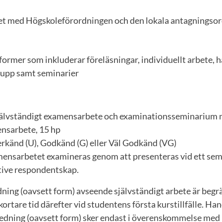
ghet med Högskoleförordningen och den lokala antagningso
former som inkluderar föreläsningar, individuellt arbete, 
grupp samt seminarier
 självständigt examensarbete och examinationsseminarium
nsarbete, 15 hp
rkänd (U), Godkänd (G) eller Väl Godkänd (VG)
amensarbetet examineras genom att presenteras vid ett s
tive respondentskap.
dning (oavsett form) avseende självständigt arbete är begrä
kortare tid därefter vid studentens första kurstillfälle. H
dning (oavsett form) sker endast i överenskommelse med