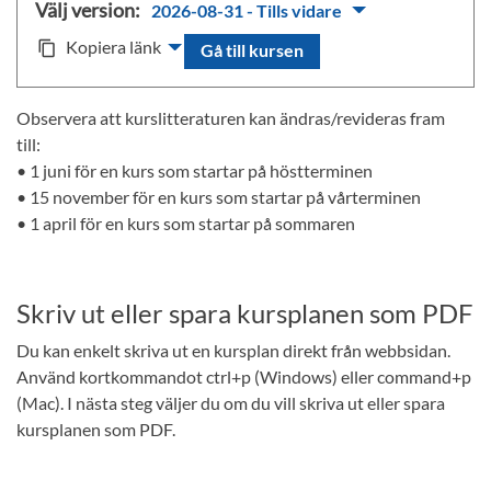
Välj version:
2026-08-31 - Tills vidare
Kopiera länk
content_copy
Gå till kursen
Observera att kurslitteraturen kan ändras/revideras fram
till:
• 1 juni för en kurs som startar på höstterminen
• 15 november för en kurs som startar på vårterminen
• 1 april för en kurs som startar på sommaren
Skriv ut eller spara kursplanen som PDF
Du kan enkelt skriva ut en kursplan direkt från webbsidan.
Använd kortkommandot ctrl+p (Windows) eller command+p
(Mac). I nästa steg väljer du om du vill skriva ut eller spara
kursplanen som PDF.