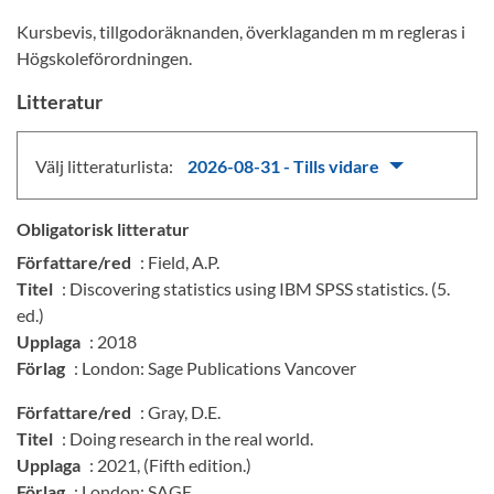
Kursbevis, tillgodoräknanden, överklaganden m m regleras i
Högskoleförordningen.
Litteratur
Välj litteraturlista:
2026-08-31 - Tills vidare
Obligatorisk litteratur
Författare/red
: Field, A.P.
Titel
: Discovering statistics using IBM SPSS statistics. (5.
ed.)
Upplaga
: 2018
Förlag
: London: Sage Publications Vancover
Författare/red
: Gray, D.E.
Titel
: Doing research in the real world.
Upplaga
: 2021, (Fifth edition.)
Förlag
: London: SAGE.