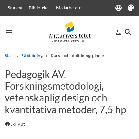
language
Student
Biblioteket
Medarbetare
Language
Tema
menu
search
person_outline
Meny
Logga in
Sök
Start
Utbildning
Kurs- och utbildningsplaner
Sök
Pedagogik AV,
Andra söktjänster
Forskningsmetodologi,
Kurser och program
Kursplaner
Välkomstbrev
Personal
Lediga jobb
vetenskaplig design och
kvantitativa metoder, 7,5 hp
print
Skriv ut