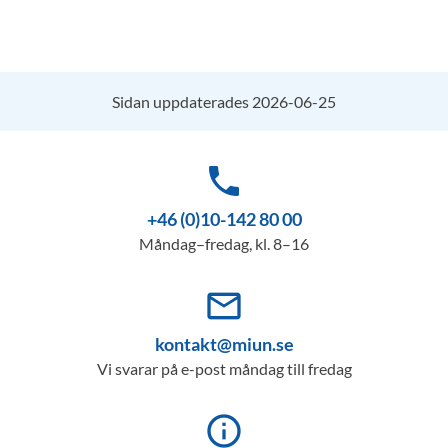
Sidan uppdaterades 2026-06-25
phone
+46 (0)10-142 80 00
Måndag–fredag, kl. 8–16
mail_outline
kontakt@miun.se
Vi svarar på e-post måndag till fredag
info_outline