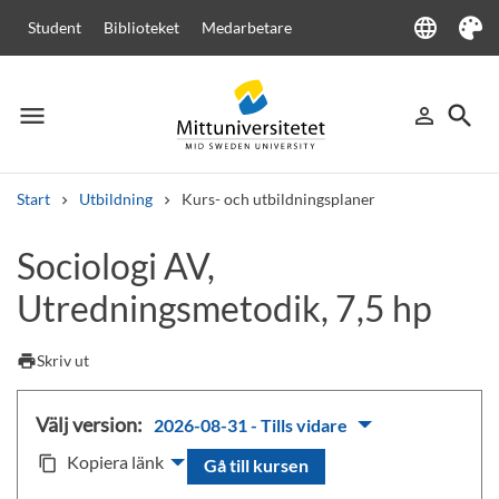
language
Student
Biblioteket
Medarbetare
Language
Tema
menu
search
person_outline
Meny
Logga in
Sök
Start
Utbildning
Kurs- och utbildningsplaner
Sök
Sociologi AV,
Andra söktjänster
Utredningsmetodik, 7,5 hp
Kurser och program
Kursplaner
Välkomstbrev
Personal
Lediga jobb
print
Skriv ut
Välj version:
2026-08-31 - Tills vidare
Kopiera länk
content_copy
Gå till kursen