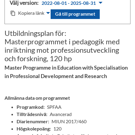
Välj version:
2022-08-01 - 2025-08-31
Kopiera länk
content_copy
Gå till programmet
Utbildningsplan för:
Masterprogrammet i pedagogik med
inriktning mot professionsutveckling
och forskning, 120 hp
Master Programme in Education with Specialisation
in Professional Development and Research
Allmänna data om programmet
Programkod:
SPFAA
Tillträdesnivå:
Avancerad
Diarienummer:
MIUN 2017/460
Högskolepoäng:
120