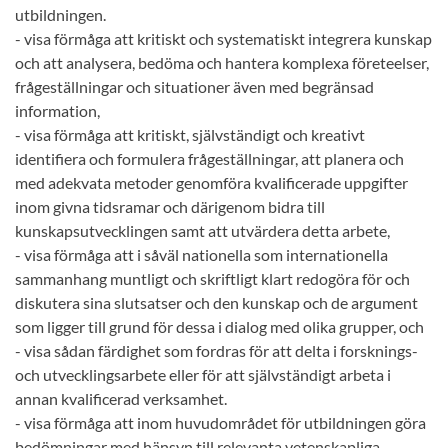
utbildningen.
- visa förmåga att kritiskt och systematiskt integrera kunskap
och att analysera, bedöma och hantera komplexa företeelser,
frågeställningar och situationer även med begränsad
information,
- visa förmåga att kritiskt, självständigt och kreativt
identifiera och formulera frågeställningar, att planera och
med adekvata metoder genomföra kvalificerade uppgifter
inom givna tidsramar och därigenom bidra till
kunskapsutvecklingen samt att utvärdera detta arbete,
- visa förmåga att i såväl nationella som internationella
sammanhang muntligt och skriftligt klart redogöra för och
diskutera sina slutsatser och den kunskap och de argument
som ligger till grund för dessa i dialog med olika grupper, och
- visa sådan färdighet som fordras för att delta i forsknings-
och utvecklingsarbete eller för att självständigt arbeta i
annan kvalificerad verksamhet.
- visa förmåga att inom huvudområdet för utbildningen göra
bedömningar med hänsyn till relevanta vetenskapliga,