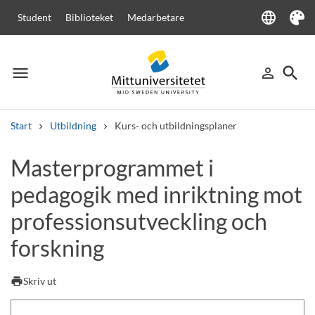
language
Student
Biblioteket
Medarbetare
Language
Tema
menu
search
person_outline
Meny
Logga in
Sök
Start
Utbildning
Kurs- och utbildningsplaner
Sök
Masterprogrammet i
Andra söktjänster
pedagogik med inriktning mot
Kurser och program
Kursplaner
Välkomstbrev
Personal
Lediga jobb
professionsutveckling och
forskning
print
Skriv ut