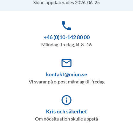
Sidan uppdaterades 2026-06-25
phone
+46 (0)10-142 80 00
Måndag–fredag, kl. 8–16
mail_outline
kontakt@miun.se
Vi svarar på e-post måndag till fredag
info_outline
Kris och säkerhet
Om nödsituation skulle uppstå