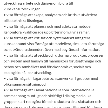
utvecklingsarbete och därigenom bidra till
kunskapsutvecklingen,
• visa förmåga att skapa, analysera och kritiskt utvärdera
olika tekniska lösningar,
• visa förmåga att planera och med adekvata metoder
genomföra kvalificerade uppgifter inom givna ramar,
• visa förmåga att kritiskt och systematiskt integrera
kunskap samt visa förmåga att modellera, simulera, förutsäga
och utvärdera skeenden, även med begränsad information,
• visa förmåga att utveckla och utforma produkter, processer
och system med hänsyn till människors förutsättningar och
behov och samhällets mål för ekonomiskt, socialt och
ekologiskt hållbar utveckling,
• visa förmåga till lagarbete och samverkan i grupper med
olika sammansättning, och
• visa förmåga att i såväl nationella som internationella
sammanhang muntligt och skriftligt i dialog med olika
grupper klart redogöra för och diskutera sina slutsatser och
den kunskap och de argument som ligger till grund för dessa.