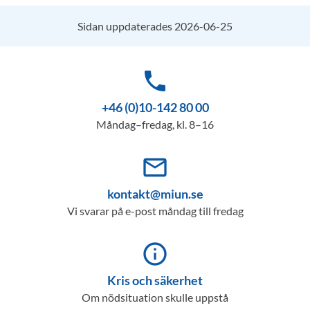
Sidan uppdaterades 2026-06-25
phone
+46 (0)10-142 80 00
Måndag–fredag, kl. 8–16
mail_outline
kontakt@miun.se
Vi svarar på e-post måndag till fredag
info_outline
Kris och säkerhet
Om nödsituation skulle uppstå