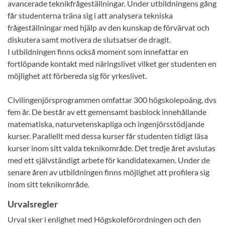
avancerade teknikfrågeställningar. Under utbildningens gång
får studenterna träna sig i att analysera tekniska
frågeställningar med hjälp av den kunskap de förvärvat och
diskutera samt motivera de slutsatser de dragit.
I utbildningen finns också moment som innefattar en
fortlöpande kontakt med näringslivet vilket ger studenten en
möjlighet att förbereda sig för yrkeslivet.
Civilingenjörsprogrammen omfattar 300 högskolepoäng, dvs
fem år. De består av ett gemensamt basblock innehållande
matematiska, naturvetenskapliga och ingenjörsstödjande
kurser. Parallellt med dessa kurser får studenten tidigt läsa
kurser inom sitt valda teknikområde. Det tredje året avslutas
med ett självständigt arbete för kandidatexamen. Under de
senare åren av utbildningen finns möjlighet att profilera sig
inom sitt teknikområde.
Urvalsregler
Urval sker i enlighet med Högskoleförordningen och den