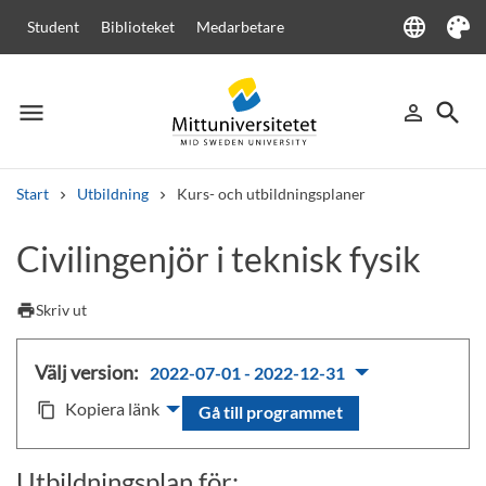
language
Student
Biblioteket
Medarbetare
Language
Tema
menu
search
person_outline
Meny
Logga in
Sök
Start
Utbildning
Kurs- och utbildningsplaner
Sök
Civilingenjör i teknisk fysik
Andra söktjänster
Kurser och program
Kursplaner
Välkomstbrev
Personal
print
Skriv ut
Lediga jobb
Välj version:
2022-07-01 - 2022-12-31
Kopiera länk
content_copy
Gå till programmet
Utbildningsplan för: