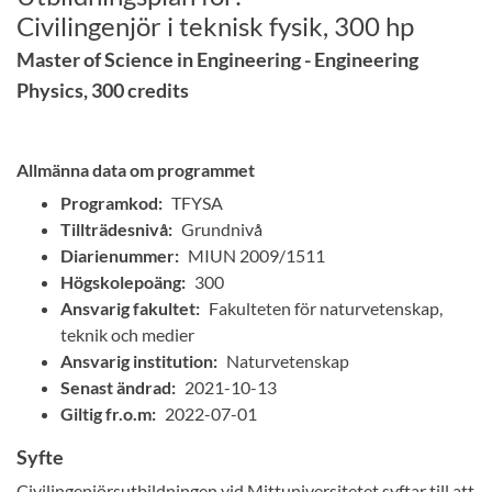
Civilingenjör i teknisk fysik, 300 hp
Master of Science in Engineering - Engineering
Physics, 300 credits
Allmänna data om programmet
Programkod:
TFYSA
Tillträdesnivå:
Grundnivå
Diarienummer:
MIUN 2009/1511
Högskolepoäng:
300
Ansvarig fakultet:
Fakulteten för naturvetenskap,
teknik och medier
Ansvarig institution:
Naturvetenskap
Senast ändrad:
2021-10-13
Giltig fr.o.m:
2022-07-01
Syfte
Civilingenjörsutbildningen vid Mittuniversitetet syftar till att