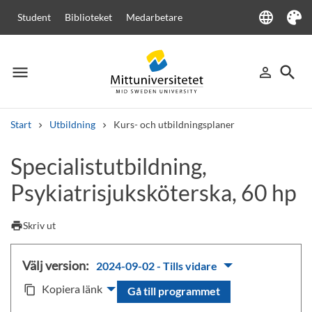
language
Student
Biblioteket
Medarbetare
Language
Tema
menu
search
person_outline
Meny
Logga in
Sök
Start
Utbildning
Kurs- och utbildningsplaner
Sök
Specialistutbildning,
Andra söktjänster
Psykiatrisjuksköterska, 60 hp
Kurser och program
Kursplaner
Välkomstbrev
Personal
Lediga jobb
print
Skriv ut
Välj version:
2024-09-02 - Tills vidare
Kopiera länk
content_copy
Gå till programmet