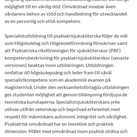
möjlighet till en värdig död. Omvårdnad innebär även
vårdarens behov av stöd och handledning för utvecklandet
av en personlig och etisk kompetens.
Specialistutbildning till psykiatrisjuksköterska följer de mål
som Högskolelag och Högskoleförordning föreskriver samt
att Psykiatriska riksföreningen för sjuksköterskor (PRF)
kompetensbeskrivning för psykiatrisjuksköterskor (senaste
versionen) beaktas inom utbildningen. Utbildningen
omfattar 60 högskolepoäng och leder fram till såväl
specialistkompetens som en akademisk examen på
magisternivå. Under den verksamhetsförlagda utbildningen
ges studenten möjlighet att genom tillämpning fördjupa de
teoretiska kunskaperna. Specialistsjuksköterskans yrke
utövas utifrån vetenskap och beprövad erfarenhet med
respekt för människans autonomi, integritet och värdighet.
Psykiatrisk omvårdnad har en teoretisk och praktisk
dimension. Målet med omvårdnad inom psykisk ohälsa och