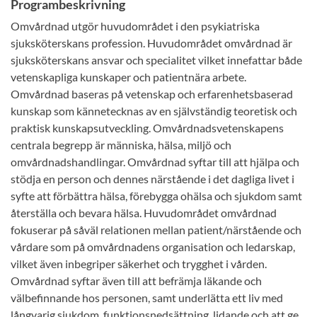
Programbeskrivning
Omvårdnad utgör huvudområdet i den psykiatriska
sjuksköterskans profession. Huvudområdet omvårdnad är
sjuksköterskans ansvar och specialitet vilket innefattar både
vetenskapliga kunskaper och patientnära arbete.
Omvårdnad baseras på vetenskap och erfarenhetsbaserad
kunskap som kännetecknas av en självständig teoretisk och
praktisk kunskapsutveckling. Omvårdnadsvetenskapens
centrala begrepp är människa, hälsa, miljö och
omvårdnadshandlingar. Omvårdnad syftar till att hjälpa och
stödja en person och dennes närstående i det dagliga livet i
syfte att förbättra hälsa, förebygga ohälsa och sjukdom samt
återställa och bevara hälsa. Huvudområdet omvårdnad
fokuserar på såväl relationen mellan patient/närstående och
vårdare som på omvårdnadens organisation och ledarskap,
vilket även inbegriper säkerhet och trygghet i vården.
Omvårdnad syftar även till att befrämja läkande och
välbefinnande hos personen, samt underlätta ett liv med
långvarig sjukdom, funktionsnedsättning, lidande och att ge