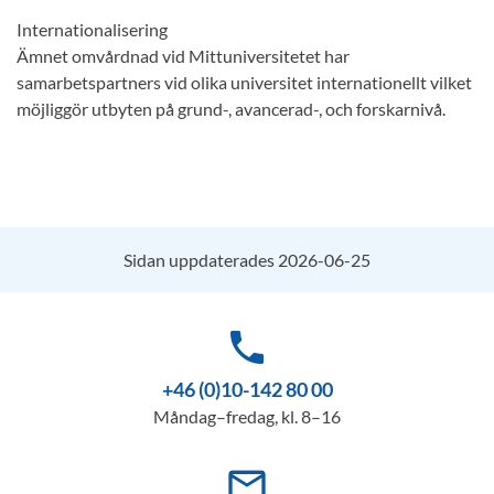
Internationalisering
Ämnet omvårdnad vid Mittuniversitetet har
samarbetspartners vid olika universitet internationellt vilket
möjliggör utbyten på grund-, avancerad-, och forskarnivå.
Sidan uppdaterades 2026-06-25
phone
+46 (0)10-142 80 00
Måndag–fredag, kl. 8–16
mail_outline