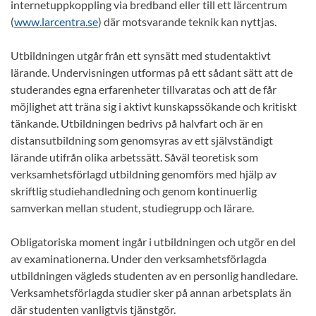
internetuppkoppling via bredband eller till ett lärcentrum
(
www.larcentra.se
) där motsvarande teknik kan nyttjas.
Utbildningen utgår från ett synsätt med studentaktivt
lärande. Undervisningen utformas på ett sådant sätt att de
studerandes egna erfarenheter tillvaratas och att de får
möjlighet att träna sig i aktivt kunskapssökande och kritiskt
tänkande. Utbildningen bedrivs på halvfart och är en
distansutbildning som genomsyras av ett självständigt
lärande utifrån olika arbetssätt. Såväl teoretisk som
verksamhetsförlagd utbildning genomförs med hjälp av
skriftlig studiehandledning och genom kontinuerlig
samverkan mellan student, studiegrupp och lärare.
Obligatoriska moment ingår i utbildningen och utgör en del
av examinationerna. Under den verksamhetsförlagda
utbildningen vägleds studenten av en personlig handledare.
Verksamhetsförlagda studier sker på annan arbetsplats än
där studenten vanligtvis tjänstgör.