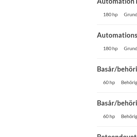
Automation 
180 hp
Grund
Automations
180 hp
Grund
Basår/behöri
60 hp
Behöri
Basår/behöri
60 hp
Behöri
Beteendevet