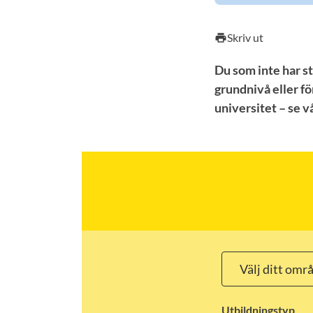
Skriv ut
print
Du som inte har st
grundnivå eller fö
universitet – se 
Utbildningstyp