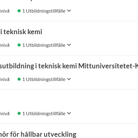
keyboard_arrow_down
nivå
1 Utbildningstillfälle
 i teknisk kemi
keyboard_arrow_down
nivå
1 Utbildningstillfälle
sutbildning i teknisk kemi Mittuniversitetet
keyboard_arrow_down
nivå
1 Utbildningstillfälle
keyboard_arrow_down
nivå
1 Utbildningstillfälle
ör för hållbar utveckling