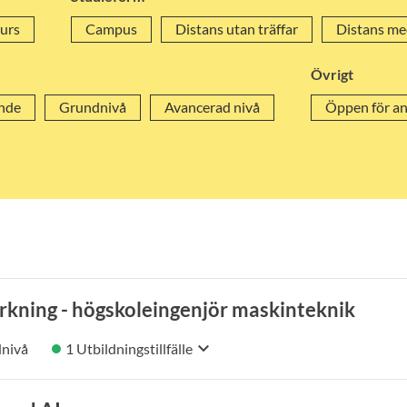
urs
Campus
Distans utan träffar
Distans med
Övrigt
nde
Grundnivå
Avancerad nivå
Öppen för a
erkning - högskoleingenjör maskinteknik
keyboard_arrow_down
nivå
1 Utbildningstillfälle