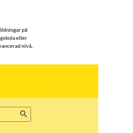
bildningar på
gskola eller
vancerad nivå.
search