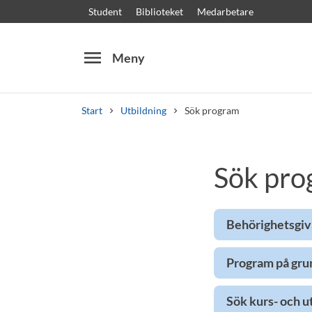
Student
Biblioteket
Medarbetare
menu
Meny
Start
Utbildning
Sök program
Sök
Andra söktjänster
Sök pro
Kurser och program
Kursplaner
Välkomstb
Behörighetsgiv
Program på gru
Sök kurs- och u