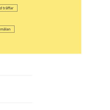
 träffar
nmälan