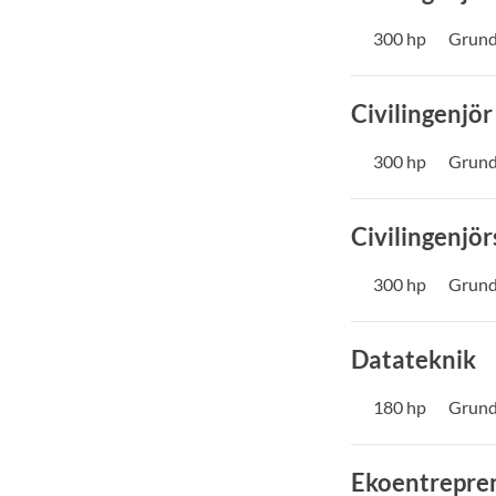
300 hp
Grund
Civilingenjör
300 hp
Grund
Civilingenjör
300 hp
Grund
Datateknik
180 hp
Grund
Ekoentrepren