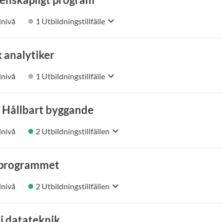
keyboard_arrow_down
nivå
1 Utbildningstillfälle
 analytiker
keyboard_arrow_down
nivå
1 Utbildningstillfälle
 Hållbart byggande
keyboard_arrow_down
nivå
2 Utbildningstillfällen
mprogrammet
keyboard_arrow_down
nivå
2 Utbildningstillfällen
 i datateknik