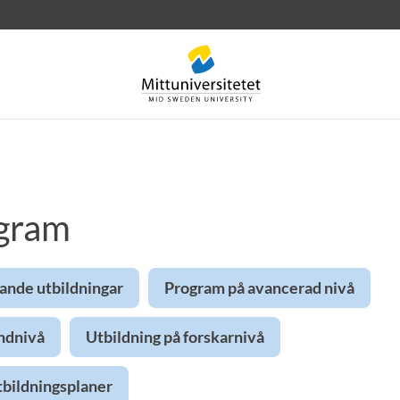
gram
rev
Personal
Lediga jobb
ande utbildningar
Program på avancerad nivå
ndnivå
Utbildning på forskarnivå
tbildningsplaner