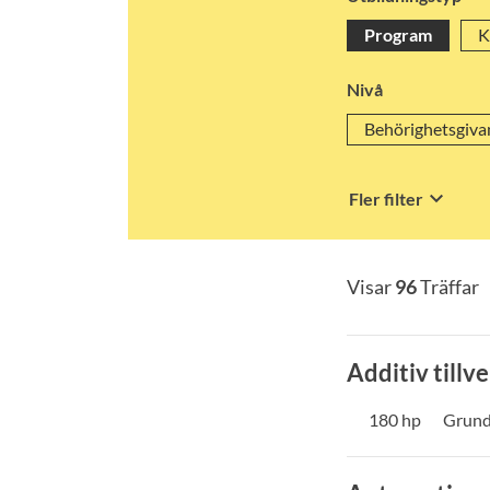
Program
K
Nivå
Behörighetsgiva
keyboard_arrow_down
Fler filter
Visar
96
Träffar
Additiv tillv
180 hp
Grund