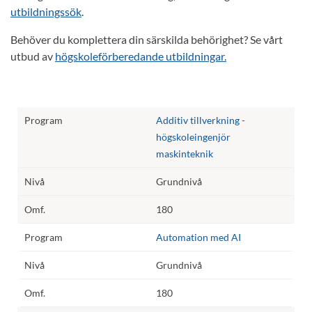
utbildningssök
.
Behöver du komplettera din särskilda behörighet? Se vårt
utbud av
högskoleförberedande utbildningar.
Additiv tillverkning -
högskoleingenjör
maskinteknik
Grundnivå
180
Automation med AI
Grundnivå
180