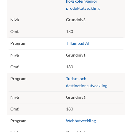
högskoleingenjör
produktutveckling
Grundnivå
180
Tillämpad AI
Grundnivå
180
Turism och
destinationsutveckling
Grundnivå
180
Webbutveckling