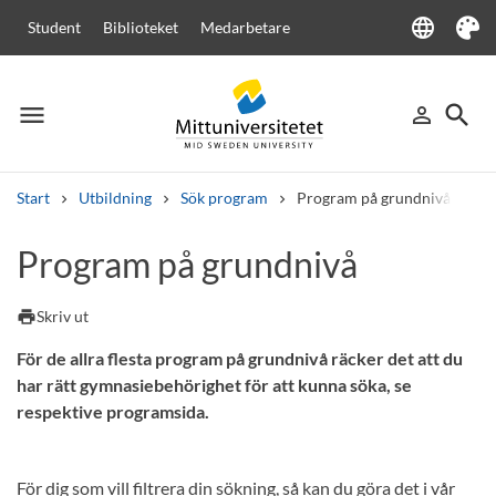
language
Student
Biblioteket
Medarbetare
Language
Tema
menu
search
person_outline
Meny
Logga in
Sök
Start
Utbildning
Sök program
Program på grundnivå
Sök
Program på grundnivå
Andra söktjänster
Kurser och program
Kursplaner
Välkomstbrev
Personal
print
Skriv ut
Lediga jobb
För de allra flesta program på grundnivå räcker det att du
har rätt gymnasiebehörighet för att kunna söka, se
respektive programsida.
För dig som vill filtrera din sökning, så kan du göra det i vår