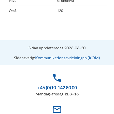
Grundnivå
120
Sidan uppdaterades 2026-06-30
Sidansvarig:
Kommunikationsavdelningen (KOM)
phone
+46 (0)10-142 80 00
Måndag–fredag, kl. 8–16
mail_outline