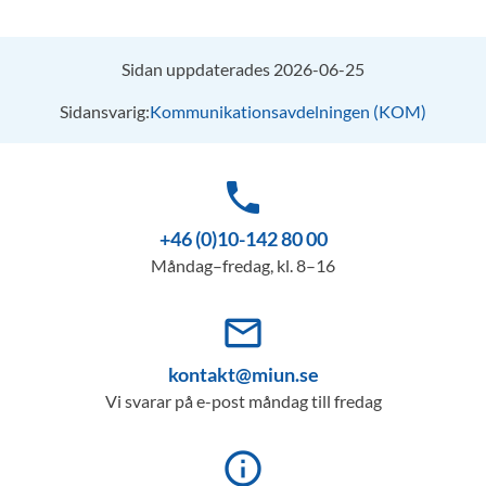
Sidan uppdaterades 2026-06-25
Sidansvarig:
Kommunikationsavdelningen (KOM)
phone
+46 (0)10-142 80 00
Måndag–fredag, kl. 8–16
mail_outline
kontakt@miun.se
Vi svarar på e-post måndag till fredag
info_outline