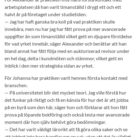
arbetsplatsen då han varit timanställd i drygt ett och ett
halvt år på företaget under studietiden.
— Jag har haft ganska bra koll på vad praktiken skulle
innebära, men nu har jag har fått prova på mer avancerade
uppgifter än som timanställd vilket gett en djupare förståelse
för vad yrket innebär, säger Alexander och berättar att han
bland annat har fått följa med en auktoriserad revisor under
en hel dag, delta i kundmöten och stämmor, vilket gett en
inblick i den mer strategiska sidan av yrket.
För Johanna har praktiken varit hennes första kontakt med
branschen.
— På universitetet blir det mycket teori. Jag ville förstå hur
det funkar på riktigt och få en känsla för hur det är att jobba
på en byrå som den här, säger hon och förklarar att hon fått
prova på löpande bokföring och också testa mer avancerade
moment där hon själv behövt göra bedömningar.
— Det har varit väldigt lärorikt att få göra olika saker och se
att jobbet inte bara handlar om en sak, utan att det är väldigt