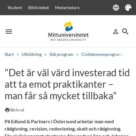
language
Student
Biblioteket
Medarbetare
Language
Tema
menu
search
person_outline
Meny
Logga in
Sök
Start
Utbildning
Sök program
Civilekonomprogrammet
Sök
"Det är väl värd investerad tid
Andra söktjänster
att ta emot praktikanter –
Kurser och program
Kursplaner
Välkomstbrev
Personal
Lediga jobb
man får så mycket tillbaka"
print
Skriv ut
På Edlund & Partners i Östersund arbetar man med
rådgivning, revision, redovisning, skatt och rådgivning.
För civilekonomstudenterna Alexander Lönn och Johanna