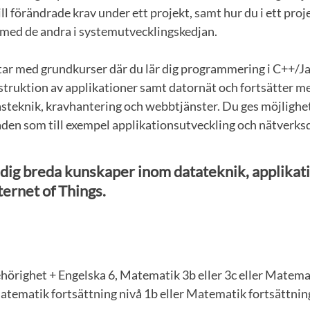
ill förändrade krav under ett projekt, samt hur du i ett pr
ed de andra i systemutvecklingskedjan.
tar med grundkurser där du lär dig programmering i C++/J
struktion av applikationer samt datornät och fortsätter me
steknik, kravhantering och webbtjänster. Du ges möjlighet
den som till exempel applikationsutveckling och nätverks
 dig breda kunskaper inom datateknik, applikat
ternet of Things.
örighet + Engelska 6, Matematik 3b eller 3c eller Matemati
atematik fortsättning nivå 1b eller Matematik fortsättning