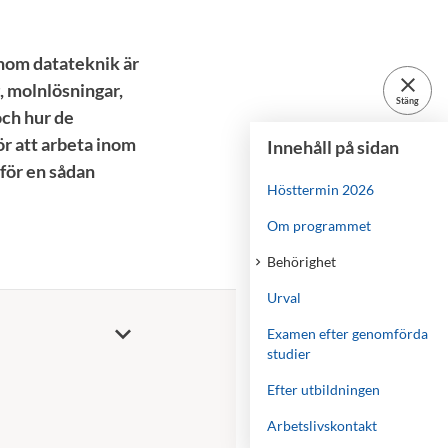
inom datateknik är
close
 molnlösningar,
Stäng
och hur de
r att arbeta inom
Innehåll på sidan
för en sådan
Hösttermin 2026
Om programmet
Behörighet
Urval
Examen efter genomförda
studier
Efter utbildningen
Arbetslivskontakt