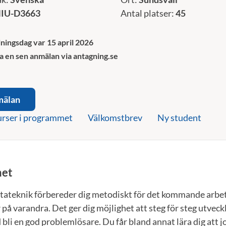
IU-D3663
Antal platser:
45
ningsdag var 15 april 2026
a en sen anmälan via antagning.se
mälan
rser i programmet
Välkomstbrev
Ny student
et
datateknik förbereder dig metodiskt för det kommande arbe
på varandra. Det ger dig möjlighet att steg för steg utveckl
li en god problemlösare. Du får bland annat lära dig att job