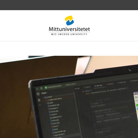
rev
Personal
Lediga jobb