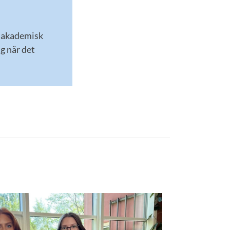
en akademisk
ig när det