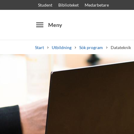
Student
Biblioteket
Medarbetare
menu
Meny
Start
Utbildning
Sök program
Datateknik
Sök
Andra söktjänster
Kurser och program
Kursplaner
Välkomstb