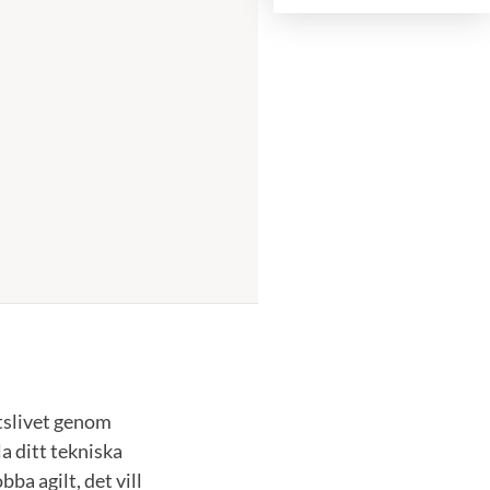
tslivet genom
a ditt tekniska
ba agilt, det vill