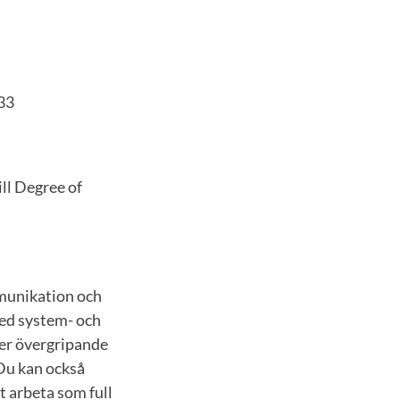
33
ll Degree of
munikation och
med system- och
er övergripande
Du kan också
t arbeta som full