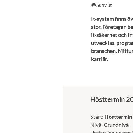
Skriv ut
print
It-system finns öv
stor. Företagen 
it-säkerhet och In
utvecklas, progra
branschen. Mittun
karriär.
Hösttermin 2
Start:
Hösttermin
Nivå:
Grundnivå
Undervisningsspr