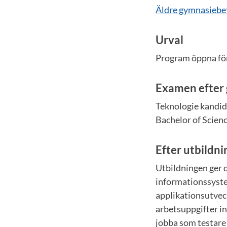
Äldre gymnasiebe
Urval
Program öppna för
Examen efter
Teknologie kandid
Bachelor of Scien
Efter utbildn
Utbildningen ger 
informationssyste
applikationsutvec
arbetsuppgifter i
jobba som testare 