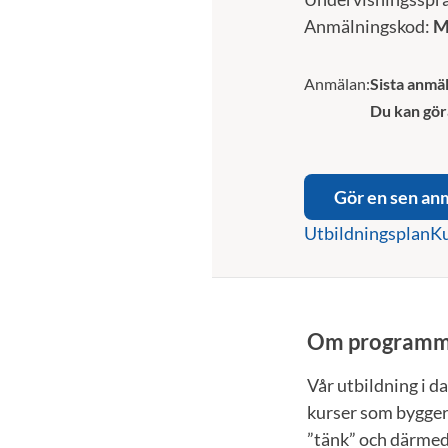
Anmälningskod:
M
Anmälan:
Sista anmäl
Du kan gör
Gör en sen an
Utbildningsplan
Ku
Om programm
Vår utbildning i 
kurser som bygger 
”tänk” och därmed b