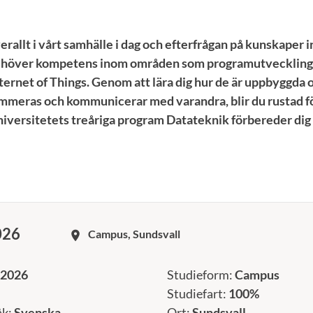
erallt i vårt samhälle i dag och efterfrågan på kunskaper 
behöver kompetens inom områden som programutveckling,
ternet of Things. Genom att lära dig hur de är uppbyggda 
mmeras och kommunicerar med varandra, blir du rustad fö
iversitetets treåriga program Datateknik förbereder dig 
026
Campus, Sundsvall
room
 2026
Studieform:
Campus
Studiefart:
100%
åk:
Svenska
Ort:
Sundsvall