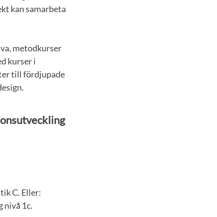
ojekt kan samarbeta
ava, metodkurser
d kurser i
er till fördjupade
design.
ionsutveckling
k C. Eller:
 nivå 1c.