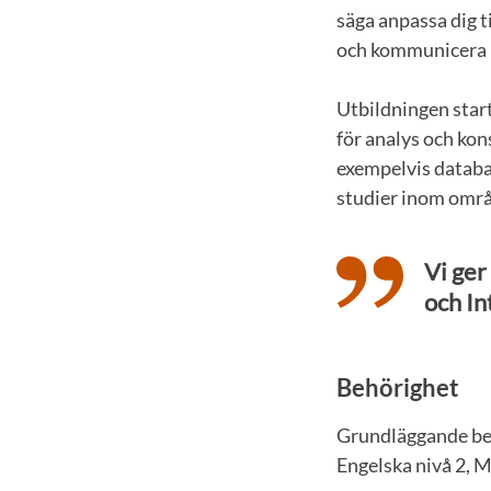
säga anpassa dig t
och kommunicera m
Utbildningen star
för analys och kon
exempelvis databa
studier inom områ
Vi ger
och In
Behörighet
Grundläggande beh
Engelska nivå 2, M