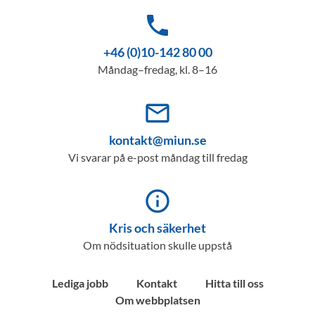
phone
+46 (0)10-142 80 00
Måndag–fredag, kl. 8–16
mail_outline
kontakt@miun.se
Vi svarar på e-post måndag till fredag
info_outline
Kris och säkerhet
Om nödsituation skulle uppstå
Lediga jobb
Kontakt
Hitta till oss
Om webbplatsen