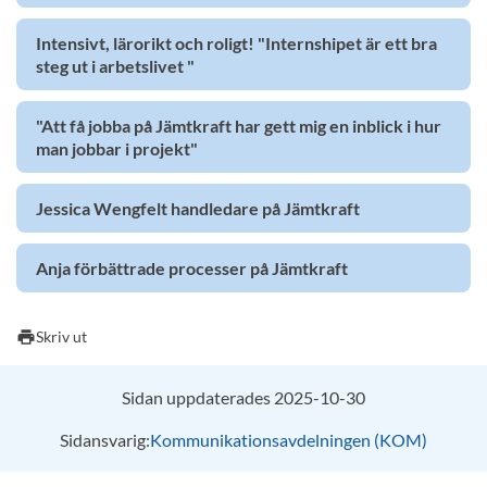
Intensivt, lärorikt och roligt! "Internshipet är ett bra
steg ut i arbetslivet "
"Att få jobba på Jämtkraft har gett mig en inblick i hur
man jobbar i projekt"
Jessica Wengfelt handledare på Jämtkraft
Anja förbättrade processer på Jämtkraft
print
Skriv ut
Sidan uppdaterades 2025-10-30
Sidansvarig:
Kommunikationsavdelningen (KOM)