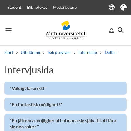
language
Student
Biblioteket
Medarbetare
Language
Tema
menu
search
person_outline
Meny
Logga in
Sök
Start
Utbildning
Sök program
Internship
Delta i Mittun
Sök
Intervjusida
Andra söktjänster
Kurser och program
Kursplaner
Välkomstbrev
Personal
Lediga jobb
"Väldigt lärorikt!"
"En fantastisk möjlighet!"
"En jättebra möjlighet att utmana sig själv till att lära
sig nya saker "