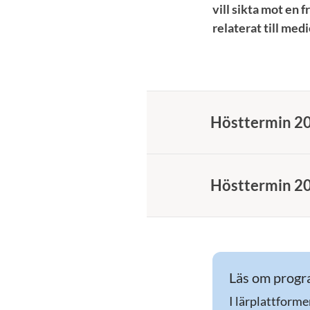
vill sikta mot en 
relaterat till me
Hösttermin 2
Hösttermin 2
Läs om progra
I lärplattforme