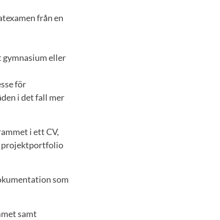
atexamen från en
t gymnasium eller
esse för
en i det fall mer
rammet i ett CV,
 projektportfolio
 dokumentation som
ammet samt