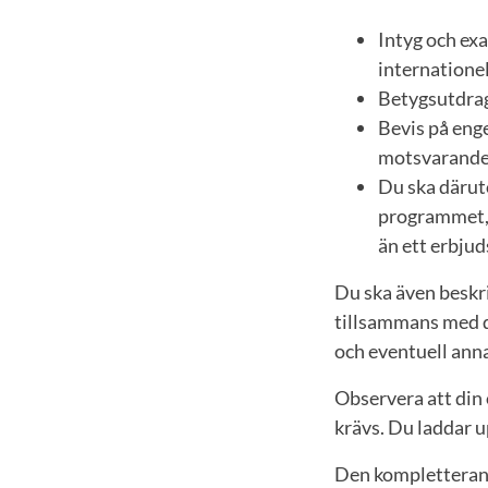
Intyg och ex
internationel
Betygsutdrag 
Bevis på eng
motsvarande
Du ska därutö
programmet, s
än ett erbjud
Du ska även beskri
tillsammans med d
och eventuell anna
Observera att din
krävs. Du laddar 
Den kompletteran