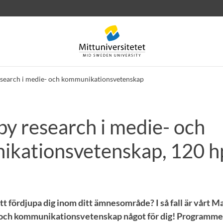
esearch i medie- och kommunikationsvetenskap
by research i medie- och
rev
Personal
Lediga jobb
kationsvetenskap, 120 h
t fördjupa dig inom ditt ämnesområde? I så fall är vårt M
och kommunikationsvetenskap något för dig! Programmet ä