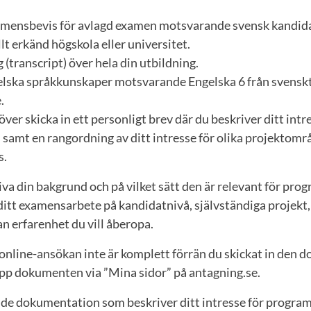
amensbevis för avlagd examen motsvarande svensk kandid
lt erkänd högskola eller universitet.
(transcript) över hela din utbildning.
elska språkkunskaper motsvarande Engelska 6 från svensk
.
ver skicka in ett personligt brev där du beskriver ditt intr
amt en rangordning av ditt intresse för olika projektområd
s.
va din bakgrund och på vilket sätt den är relevant för prog
itt examensarbete på kandidatnivå, självständiga projekt,
n erfarenhet du vill åberopa.
 online-ansökan inte är komplett förrän du skickat in den
upp dokumenten via ”Mina sidor” på antagning.se.
de dokumentation som beskriver ditt intresse för progr