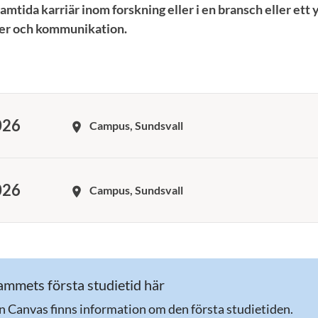
framtida karriär inom forskning eller i en bransch eller et
dier och kommunikation.
026
Campus, Sundsvall
room
026
Campus, Sundsvall
room
mmets första studietid här
n Canvas finns information om den första studietiden.