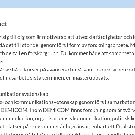
et
sig till dig som är motiverad att utveckla färdigheter och 
 då det till stor del genomförs i form av forskningsarbete. 
och delta i en forskargrupp. Du kommer både att samarbeta
gt.
r av både kurser på avancerad nivå samt projektarbete och 
ndlingsarbete sista terminen, en masteruppsats.
unikationsvetenskap
ie- och kommunikationsvetenskap genomförs i samarbete
t DEMICOM. Inom DEMICOM finns forskning som är tvärv
kommunikation, organisationers kommunikation, politisk
let platser på programmet är begränsat, enbart ett fåtal stu
detta beror på tillgången till projektarbete och handledning