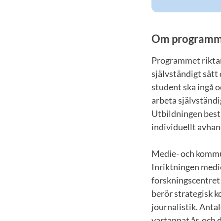
Om programm
Programmet riktar 
självständigt sätt
student ska ingå 
arbeta självständi
Utbildningen bestå
individuellt avha
Medie- och komm
Inriktningen med
forskningscentre
berör strategisk 
journalistik. Anta
vartannat år, och 