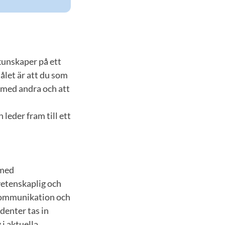
kunskaper på ett
Målet är att du som
 med andra och att
leder fram till ett
 med
etenskaplig och
 kommunikation och
denter tas in
 i aktuella