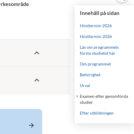
t yrkesområde
Innehåll på sidan
Hösttermin 2026
Hösttermin 2026
Läs om programmets
första studietid här
Om programmet
Behörighet
Urval
Examen efter genomförda
studier
Efter utbildningen
arrow_forward