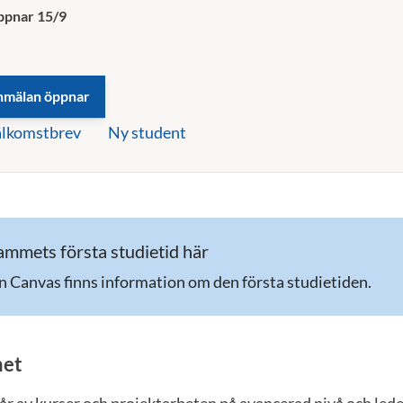
ppnar 15/9
lkomstbrev
Ny student
mmets första studietid här
n Canvas finns information om den första studietiden.
et
r av kurser och projektarbeten på avancerad nivå och leder 