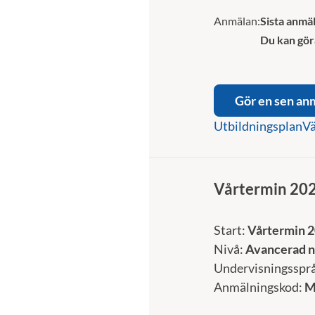
Anmälan:
Sista anmäl
Du kan gör
Gör en sen an
Utbildningsplan
Vä
Vårtermin 20
Start:
Vårtermin 
Nivå:
Avancerad n
Undervisningsspr
Anmälningskod:
M