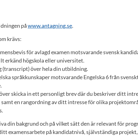
ildningen på
www.antagning.se
.
m krävs:
amensbevis för avlagd examen motsvarande svensk kandid
lt erkänd högskola eller universitet.
(transcript) över hela din utbildning.
elska språkkunskaper motsvarande Engelska 6 från svensk
.
ver skicka in ett personligt brev där du beskriver ditt intr
amt en rangordning av ditt intresse för olika projektområd
s.
va din bakgrund och på vilket sätt den är relevant för prog
itt examensarbete på kandidatnivå, självständiga projekt,