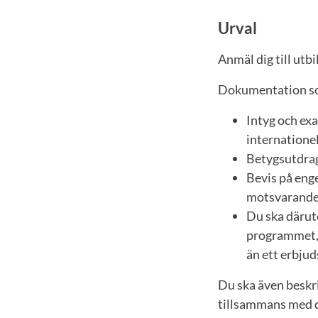
Urval
Anmäl dig till utb
Dokumentation so
Intyg och ex
internationel
Betygsutdrag 
Bevis på eng
motsvarande
Du ska därutö
programmet, s
än ett erbjud
Du ska även beskri
tillsammans med d