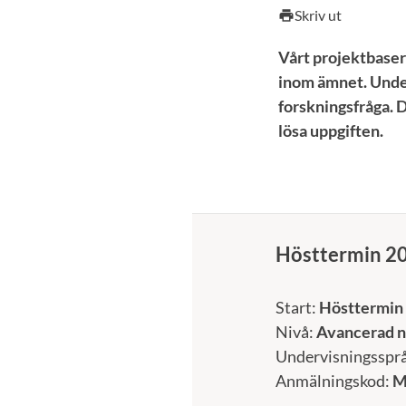
Skriv ut
print
Vårt projektbasera
inom ämnet. Unde
forskningsfråga. 
lösa uppgiften.
Hösttermin 2
Start:
Hösttermin
Nivå:
Avancerad n
Undervisningsspr
Anmälningskod:
M