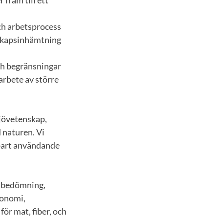
ch arbetsprocess
nskapsinhämtning
ch begränsningar
arbete av större
jövetenskap,
 naturen. Vi
lbart användande
tsbedömning,
konomi,
r mat, fiber, och