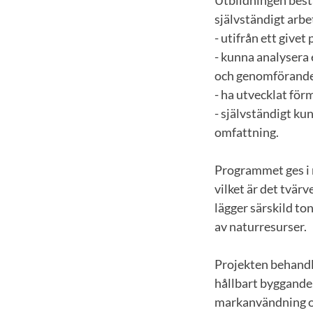
självständigt arbe
- utifrån ett giv
- kunna analysera
och genomförande
- ha utvecklat fö
- självständigt ku
omfattning.
Programmet ges i 
vilket är det tvär
lägger särskild to
av naturresurser.
Projekten behandl
hållbart byggande,
markanvändning oc