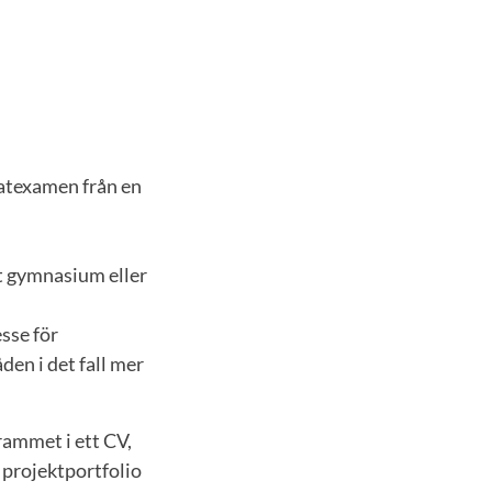
atexamen från en
t gymnasium eller
esse för
en i det fall mer
rammet i ett CV,
 projektportfolio