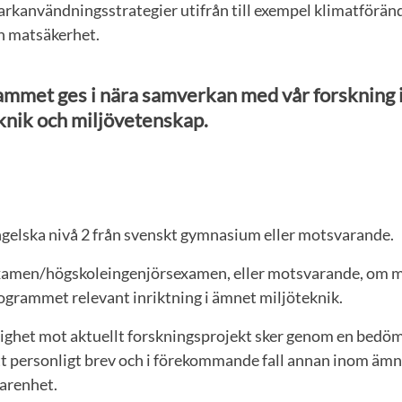
arkanvändningsstrategier utifrån till exempel klimatföränd
h matsäkerhet.
ammet ges i nära samverkan med vår forskning
nik och miljövetenskap.
Engelska nivå 2 från svenskt gymnasium eller motsvarande.
amen/högskoleingenjörsexamen, eller motsvarande, om mi
ogrammet relevant inriktning i ämnet miljöteknik.
ighet mot aktuellt forskningsprojekt sker genom en bedö
t personligt brev och i förekommande fall annan inom ämn
arenhet.