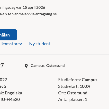
ningsdag var 15 april 2026
a en sen anmälan via antagning.se
mälan
lkomstbrev
Ny student
27
Campus, Östersund
room
2027
Studieform:
Campus
ivå
Studiefart:
100%
åk:
Engelska
Ort:
Östersund
IU-H4520
Antal platser:
1