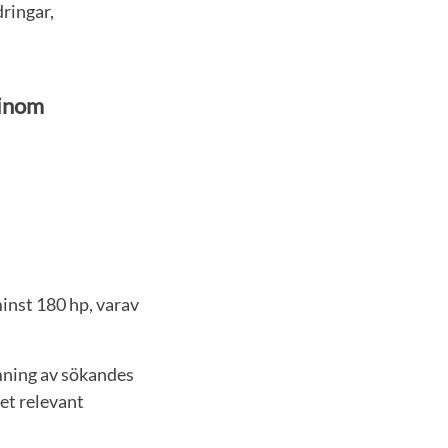
ringar,
 inom
nst 180 hp, varav
mning av sökandes
et relevant