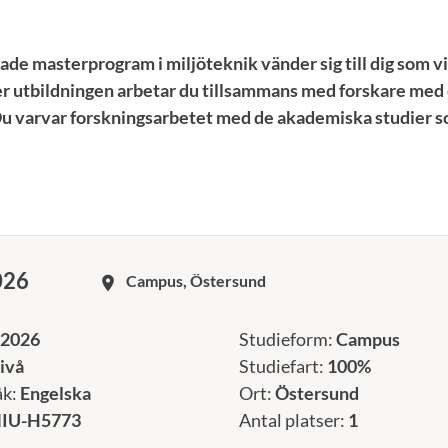
de masterprogram i miljöteknik vänder sig till dig som vil
r utbildningen arbetar du tillsammans med forskare med
Du varvar forskningsarbetet med de akademiska studier s
026
Campus, Östersund
room
 2026
Studieform:
Campus
ivå
Studiefart:
100%
åk:
Engelska
Ort:
Östersund
IU-H5773
Antal platser:
1