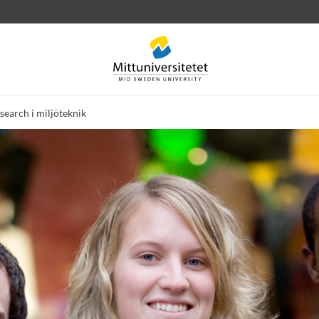
search i miljöteknik
rev
Personal
Lediga jobb