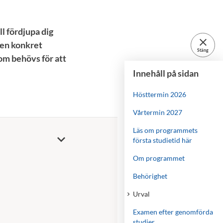
l fördjupa dig
close
 en konkret
Stäng
om behövs för att
Innehåll på sidan
Hösttermin 2026
Vårtermin 2027
Läs om programmets
första studietid här
Om programmet
Behörighet
Urval
Examen efter genomförda
studier