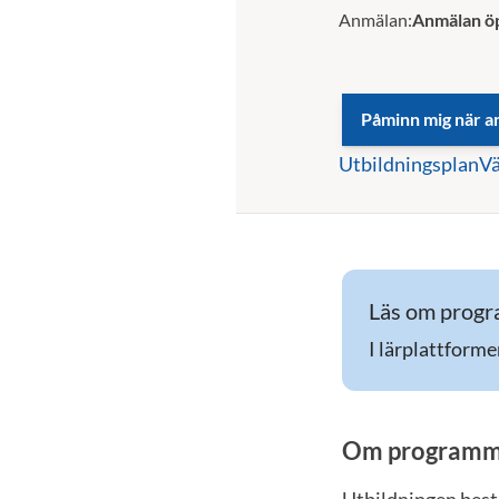
Anmälan:
Anmälan ö
Utbildningsplan
Vä
Läs om progra
I lärplattforme
Om programm
Utbildningen bestå