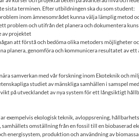
te sista terminen. Efter utbildningen ska du som student:
et problem inom ämnesområdet kunna välja lämplig metod o
 ett problem och utifrån det planera och dokumentera ku
 av projektet
rmågan att förstå och bedöma olika metoders möjligheter o
nna planera, genomföra och kommunicera resultatet av ett 
nära samverkan med vår forskning inom Ekoteknik och mil
vetenskapliga studiet av mänskliga samhällen i samspel med
nvikt på utvecklandet av nya system för ett långsiktigt hål
ar exempelvis ekologisk teknik, avloppsrening, hållbarhe
 samhällets omställning från en fossil till en biobaserad e
h energisystem, produktion och användning av biomassa fö