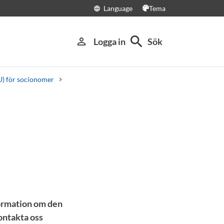
Language
Tema
language
search
person_outline
Logga in
Sök
U) för socionomer
formation om den
ontakta oss