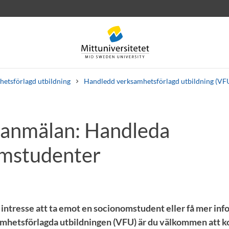
etsförlagd utbildning
Handledd verksamhetsförlagd utbildning (VF
eanmälan: Handleda
rev
Personal
Lediga jobb
mstudenter
 intresse att ta emot en socionomstudent eller få mer in
mhetsförlagda utbildningen (VFU) är du välkommen att k