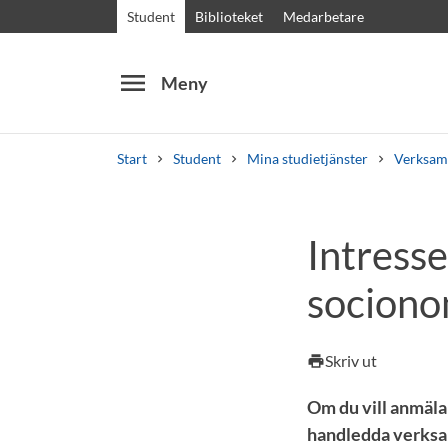
Student
Biblioteket
Medarbetare
menu
Meny
Start
Student
Mina studietjänster
Verksamh
Sök
Andra söktjänster
Intress
Kurser och program
Kursplaner
Välkomstb
sociono
Skriv ut
print
Om du vill anmäla
handledda verksa