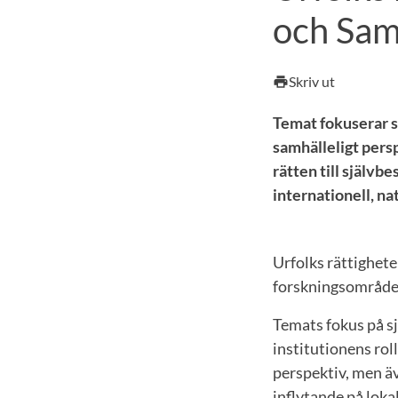
och Sam
Skriv ut
print
Temat fokuserar så
samhälleligt persp
rätten till själv
internationell, nat
Urfolks rättighete
forskningsområden 
Temats fokus på s
institutionens rol
perspektiv, men äv
inflytande på loka