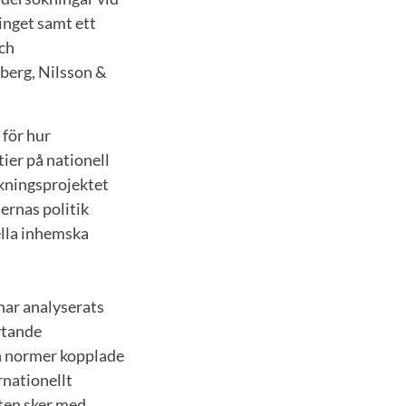
tinget samt ett
och
berg, Nilsson &
för hur
ier på nationell
skningsprojektet
ernas politik
ella inhemska
har analyserats
ytande
h normer kopplade
rnationellt
ten sker med