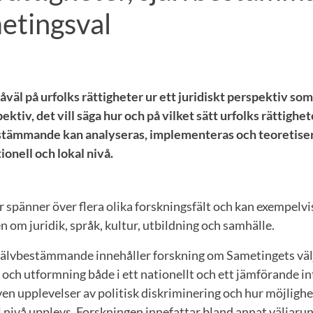
etingsval
väl på urfolks rättigheter ur ett juridiskt perspektiv som
ektiv, det vill säga hur och på vilket sätt urfolks rättighe
bestämmande kan analyseras, implementeras och teoretise
ionell och lokal nivå.
r spänner över flera olika forskningsfält och kan exempelvi
om juridik, språk, kultur, utbildning och samhälle.
jälvbestämmande innehåller forskning om Sametingets väl
l och utformning både i ett nationellt och ett jämförande in
en upplevelser av politisk diskriminering och hur möjlighe
l nivå upplevs. Forskningen innefattar bland annat väljaru