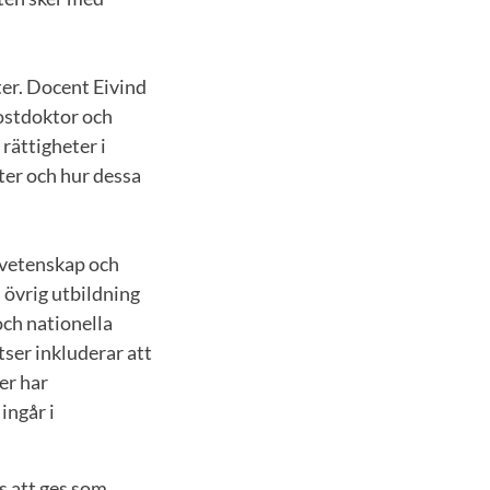
ter. Docent Eivind
ostdoktor och
rättigheter i
ter och hur dessa
tsvetenskap och
 övrig utbildning
och nationella
tser inkluderar att
er har
ingår i
s att ges som