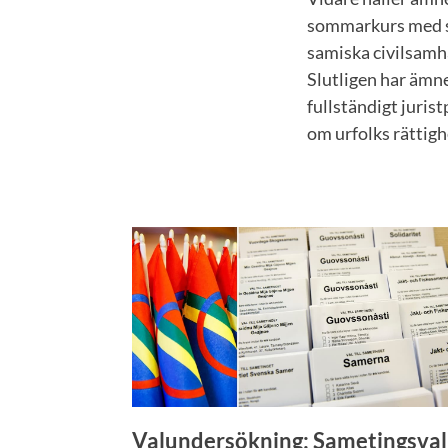
sommarkurs med st
samiska civilsamhä
Slutligen har ämne
fullständigt juris
om urfolks rättigh
Valundersökning: Sametingsval