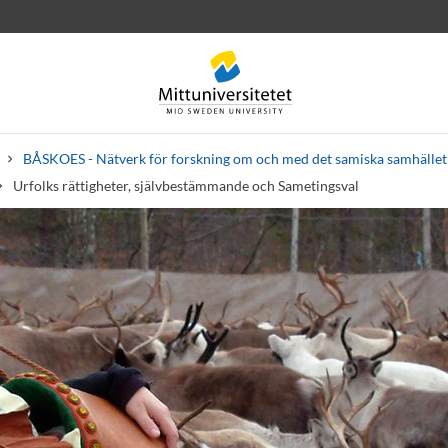
BÅSKOES - Nätverk för forskning om och med det samiska samhället
Urfolks rättigheter, självbestämmande och Sametingsval
rev
Personal
Lediga jobb