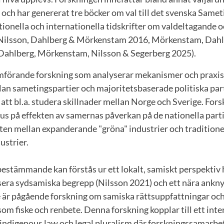
t och har genererat tre böcker om val till det svenska Same
nationella och internationella tidskrifter om valdeltagande 
(Nilsson, Dahlberg & Mörkenstam 2016, Mörkenstam, Dahl
Dahlberg, Mörkenstam, Nilsson & Segerberg 2025).
mförande forskning som analyserar mekanismer och praxis 
an sametingspartier och majoritetsbaserade politiska part
 att bl.a. studera skillnader mellan Norge och Sverige. For
okus på effekten av samernas påverkan på de nationella parti
ikten mellan expanderande "gröna" industrier och tradition
ustrier.
estämmande kan förstås ur ett lokalt, samiskt perspektiv 
sera sydsamiska begrepp (Nilsson 2021) och ett nära ankn
är pågående forskning om samiska rättsuppfattningar oc
 som fiske och renbete. Denna forskning kopplar till ett inte
 indigenous law och legal pluralism där forskningssamarbe