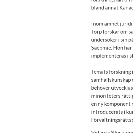
bland annat Kana
Inom ämnet juridik
Torp forskar om s
undersöker i sin p
Saepmie. Hon har ä
implementeras i sko
Temats forskning i
samhällskunskap oc
behöver utvecklas 
minoriteters rätti
en ny komponent m
introducerats i ku
Förvaltningsrätt
Vidare håller ämne