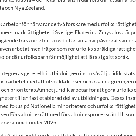
da och Nya Zeeland.
 arbetar för närvarande två forskare med urfolks rättighe
amers markrättigheter i Sverige. Ekaterina Zmyvalova är p
ågående forskning hur kriget i Ukraina har påverkat samers 
ven arbetat med frågor som rör urfolks språkliga rättighe
lor där urfolksbarn får möjlighet att lära sig sitt språk.
ntegreras generellt i utbildningen inom såväl juridik, sta
h arbetet med att utveckla kurser och öka integreringen i
och prioriteras.Ämnet juridik arbetar för att göra urfolks 
gheter till en fast etablerad del av utbildningen. Dessa insa
ed fokus på Nationella minoriteters och urfolks rättighet
rsen Förvaltningsrätt med förvaltningsprocessrätt III, som 
sprogrammet under 2025.
t på att utveckla en kurs i Urfolks rättigheter, som planera