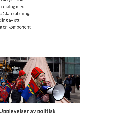
 i dialog med
 sådan satsning.
ling av ett
era en komponent
Upplevelser av politisk