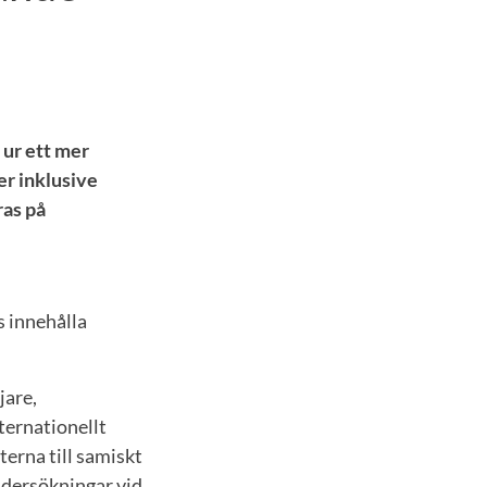
 ur ett mer
ter inklusive
ras på
s innehålla
jare,
ternationellt
terna till samiskt
ndersökningar vid