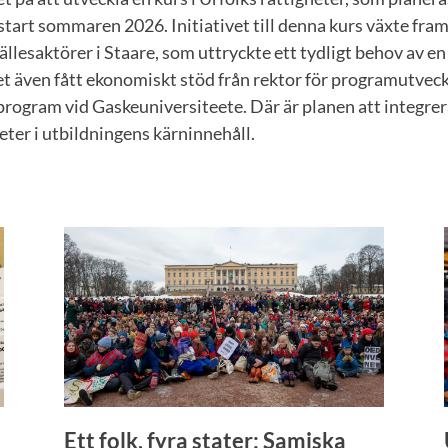
art sommaren 2026. Initiativet till denna kurs växte fram
llesaktörer i Staare, som uttryckte ett tydligt behov av en
t även fått ekonomiskt stöd från rektor för programutveck
tprogram vid Gaskeuniversiteete. Där är planen att integr
eter i utbildningens kärninnehåll.
Ett folk, fyra stater: Samiska