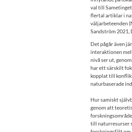
val till Sametinge
flertal artiklar i 
väljarbeteenden 
Sandström 2021, 
Det pågår även jä
interaktionen mell
nivå ser ut, genom
har ett särskilt f
kopplat till konfl
naturbaserade ind
Hur samiskt självb
genom att teoreti
forskningsområde 
till naturresurser
forskningsfält om