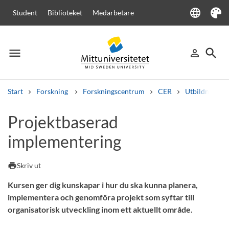
language
Student
Biblioteket
Medarbetare
Language
Tema
menu
search
person_outline
Meny
Logga in
Sök
Start
Forskning
Forskningscentrum
CER
Utbildningar 
Sök
Projektbaserad
Andra söktjänster
implementering
Kurser och program
Kursplaner
Välkomstbrev
Personal
Lediga jobb
print
Skriv ut
Kursen ger dig kunskapar i hur du ska kunna planera,
implementera och genomföra projekt som syftar till
organisatorisk utveckling inom ett aktuellt område.