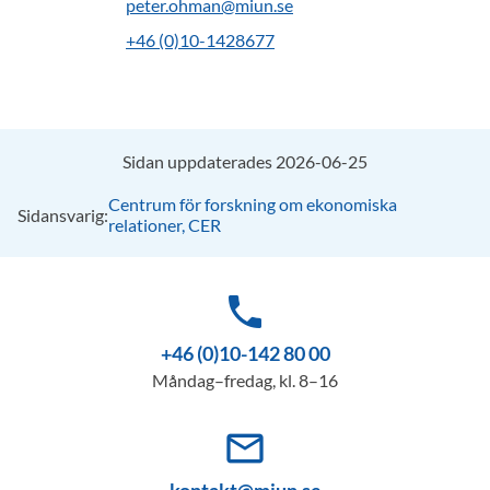
peter.ohman@miun.se
+46 (0)10-1428677
Sidan uppdaterades 2026-06-25
Centrum för forskning om ekonomiska
Sidansvarig:
relationer, CER
phone
+46 (0)10-142 80 00
Måndag–fredag, kl. 8–16
mail_outline