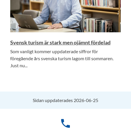
Svensk turism är stark men ojämnt fördelad
Som vanligt kommer uppdaterade siffror för
föregående års svenska turism lagom till sommaren.
Just nu...
Sidan uppdaterades 2026-06-25
phone