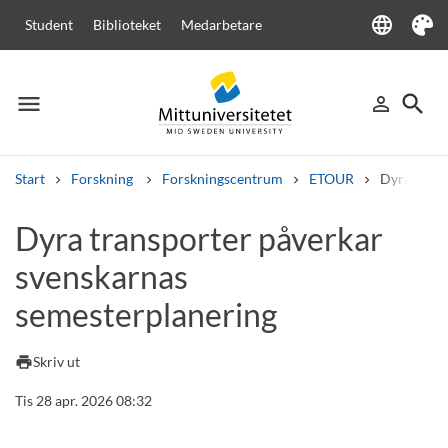
language
Student
Biblioteket
Medarbetare
Language
Tema
menu
search
person_outline
Meny
Logga in
Sök
Start
Forskning
Forskningscentrum
ETOUR
Dyra trans
Sök
Dyra transporter påverkar
Andra söktjänster
svenskarnas
Kurser och program
Kursplaner
Välkomstbrev
Personal
Lediga jobb
semesterplanering
print
Skriv ut
Tis 28 apr. 2026 08:32