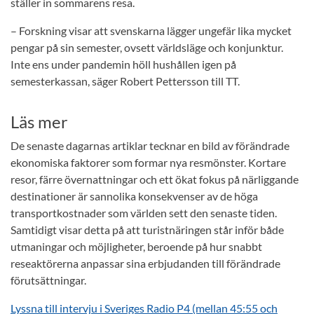
ställer in sommarens resa.
– Forskning visar att svenskarna lägger ungefär lika mycket
pengar på sin semester, ovsett världsläge och konjunktur.
Inte ens under pandemin höll hushållen igen på
semesterkassan, säger Robert Pettersson till TT.
Läs mer
De senaste dagarnas artiklar tecknar en bild av förändrade
ekonomiska faktorer som formar nya resmönster. Kortare
resor, färre övernattningar och ett ökat fokus på närliggande
destinationer är sannolika konsekvenser av de höga
transportkostnader som världen sett den senaste tiden.
Samtidigt visar detta på att turistnäringen står inför både
utmaningar och möjligheter, beroende på hur snabbt
reseaktörerna anpassar sina erbjudanden till förändrade
förutsättningar.
Lyssna till intervju i Sveriges Radio P4 (mellan 45:55 och