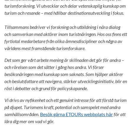
turismforskning. Vi utvecklar och delar vetenskaplig kunskap om
turism och resande – med hållbar destinationsutveckling i fokus.
Tillsammans bedriver vi forskning och utbildning i nära dialog
och samverkan med aktörer inom turistnäringen. Hos oss finns ett
fyrtiotal medarbetare från olika ämnesdiscipliner och några av
världens mest framstående turismforskare.
Det som ger vårt arbete mening är skillnaden det gör för andra –
och rörelsen som det sätter i gång hos andra. Vi förser
besöksnäringen med kunskap som saknats. Som hjälper aktörer
och beslutsfattare att navigera, stärker utvecklingsinitiativ, blir en
röst i debatter och grund för policyskapande.
Vi drivs av nyfikenhet och ett genuint intresse för att förstå turism
på djupet. Turismens kraft, potential och samspelet med andra
samhällsområden.
Besök gärna ETOURs webbplats här
för att
lära dig mer om vad vi gör.