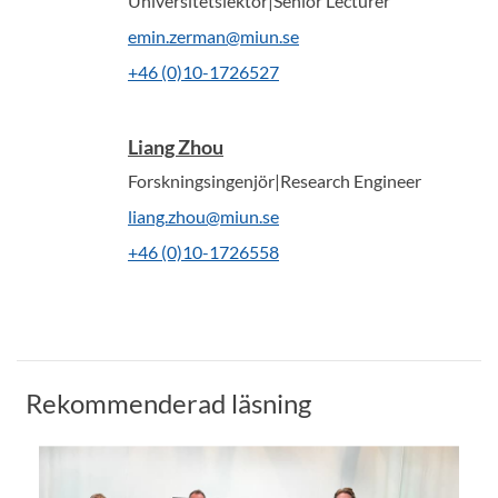
Universitetslektor|Senior Lecturer
emin.zerman@miun.se
+46 (0)10-1726527
Liang Zhou
Forskningsingenjör|Research Engineer
liang.zhou@miun.se
+46 (0)10-1726558
Rekommenderad läsning