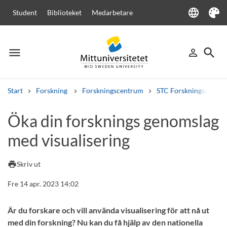
language
Student
Biblioteket
Medarbetare
Language
Tema
menu
search
person_outline
Meny
Logga in
Sök
Start
Forskning
Forskningscentrum
STC Forskningscenter
Sök
Öka din forsknings genomslag
Andra söktjänster
med visualisering
Kurser och program
Kursplaner
Välkomstbrev
Personal
Lediga jobb
print
Skriv ut
Fre 14 apr. 2023 14:02
Är du forskare och vill använda visualisering för att nå ut
med din forskning? Nu kan du få hjälp av den nationella