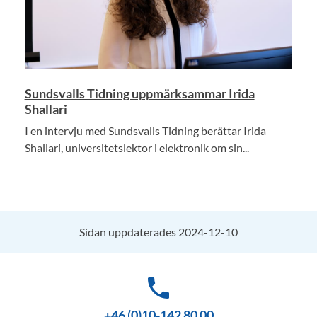
Sundsvalls Tidning uppmärksammar Irida
Shallari
I en intervju med Sundsvalls Tidning berättar Irida
Shallari, universitetslektor i elektronik om sin...
Sidan uppdaterades 2024-12-10
phone
+46 (0)10-142 80 00