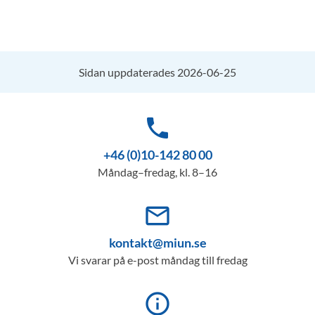
Sidan uppdaterades 2026-06-25
phone
+46 (0)10-142 80 00
Måndag–fredag, kl. 8–16
mail_outline
kontakt@miun.se
Vi svarar på e-post måndag till fredag
info_outline