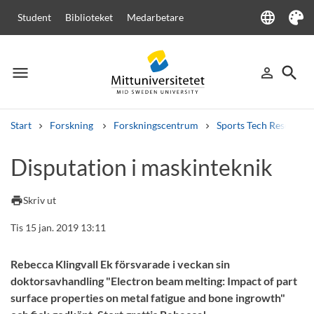
language
Student
Biblioteket
Medarbetare
Language
Tema
menu
search
person_outline
Meny
Logga in
Sök
Start
Forskning
Forskningscentrum
Sports Tech Research 
Sök
Disputation i maskinteknik
Andra söktjänster
Kurser och program
Kursplaner
Välkomstbrev
Personal
print
Skriv ut
Lediga jobb
Tis 15 jan. 2019 13:11
Rebecca Klingvall Ek försvarade i veckan sin
doktorsavhandling "Electron beam melting: Impact of part
surface properties on metal fatigue and bone ingrowth"