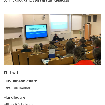
och fick godkänt. Stort grattis Rebecca!
1
av
1
Huvudhandledare
Lars-Erik Rännar
Handledare
Mikael Bäckström