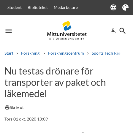
language
Student
Biblioteket
Medarbetare
Language
Tema
menu
search
person_outline
Meny
Logga in
Sök
Start
Forskning
Forskningscentrum
Sports Tech Research 
Sök
Nu testas drönare för
Andra söktjänster
transporter av paket och
Kurser och program
Kursplaner
Välkomstbrev
Personal
Lediga jobb
läkemedel
print
Skriv ut
Tors 01 okt. 2020 13:09