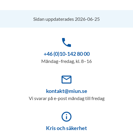
Sidan uppdaterades 2026-06-25
phone
+46 (0)10-142 80 00
Måndag–fredag, kl. 8–16
mail_outline
kontakt@miun.se
Vi svarar på e-post måndag till fredag
info_outline
Kris och säkerhet