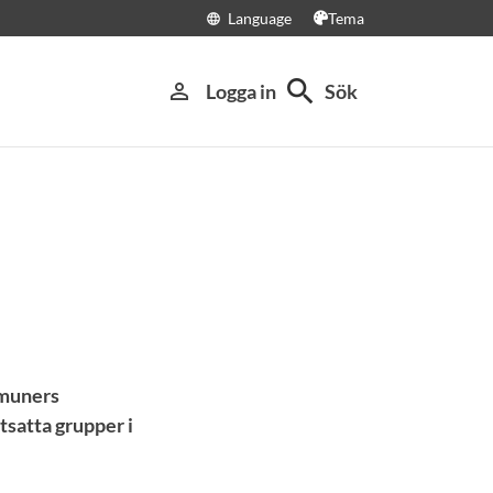
Language
Tema
language
search
person_outline
Logga in
Sök
mmuners
tsatta grupper i