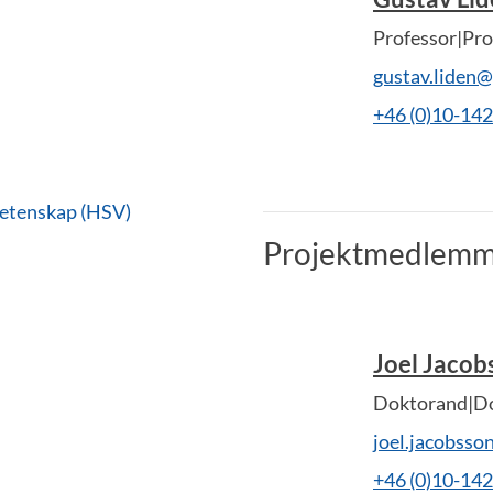
Professor|Pro
gustav.liden
+46 (0)10-14
vetenskap (HSV)
Projektmedlemm
Joel Jacob
Doktorand|Do
joel.jacobss
+46 (0)10-14