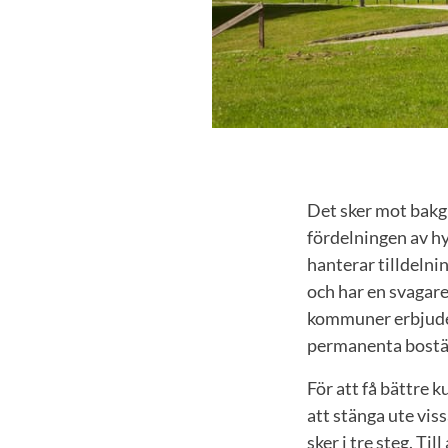
Det sker mot bakgr
fördelningen av hy
hanterar tilldelni
och har en svagare
kommuner erbjuder
permanenta bostäd
För att få bättre 
att stänga ute vis
sker i tre steg. Ti