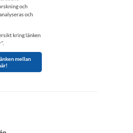
forskning och
 analyseras och
rsikt kring länken
".
länken mellan
här!
dén