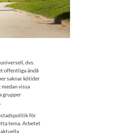
universell, dvs.
t offentliga ändå
per saknar kötider
tt medan vissa
a grupper
.
stadspolitik för
etta tema. Arbetet
 aktuella