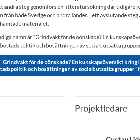
tt andra steg genomförs en litteratursökning där tidigare 
n från både Sverige och andra länder. I ett avslutande steg
nhämtade materialet.
ändiga namn är "Grindvakt för de oönskade? En kunskapsöve
ostadspolitik och bosättningen av socialt utsatta grupper
 "Grindvakt för de oönskade? En kunskapsöversikt kring 
dspolitik och bosättningen av socialt utsatta grupper" 
Projektledare
Gustav Li