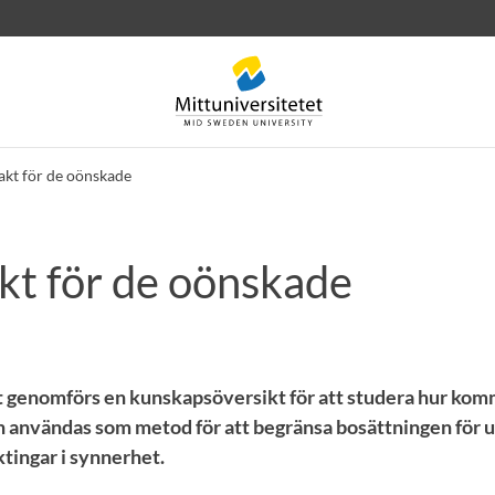
akt för de oönskade
kt för de oönskade
rev
Personal
Lediga jobb
et genomförs en kunskapsöversikt för att studera hur ko
n användas som metod för att begränsa bosättningen för u
ktingar i synnerhet.