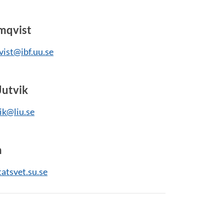
mqvist
st@ibf.uu.se
Jutvik
vik@liu.se
n
atsvet.su.se