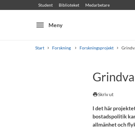
Student
Biblioteket
Medarbetare
menu
Meny
Start
Forskning
Forskningsprojekt
Grindv
Sök
Andra söktjänster
Grindva
Kurser och program
Kursplaner
Välkomstb
Skriv ut
print
I det här projekt
bostadspolitik ka
allmänhet och fly