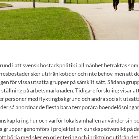
und i att svensk bostadspolitik i allmänhet betraktas som 
resbostäder sker utifrån kötider och inte behov, men att de
ngen för vissa utsatta grupper på särskilt sätt. Sådana grup
 ställning på arbetsmarknaden. Tidigare forskning visar a
 personer med flyktingbakgrund och andra socialt utsatt
er så anordnar de flesta bara temporära boendelösningar
kunskap kring hur och varför lokalsamhällen använder sin bo
sa grupper genomförs i projektet en kunskapsöversikt på d
ll att börja med sker en orientering och inriktning utifrån det