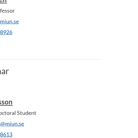
fessor
@miun.se
28926
ar
sson
ctoral Student
on@miun.se
28613