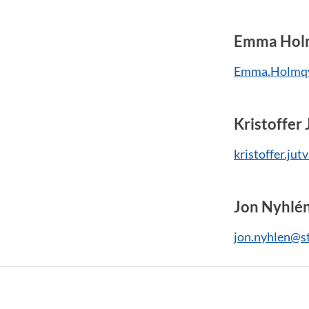
Emma Hol
Emma.Holmqvi
Kristoffer 
kristoffer.jut
Jon Nyhlé
jon.nyhlen@st