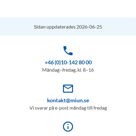
Sidan uppdaterades 2026-06-25
phone
+46 (0)10-142 80 00
Måndag–fredag, kl. 8–16
mail_outline
kontakt@miun.se
Vi svarar på e-post måndag till fredag
info_outline