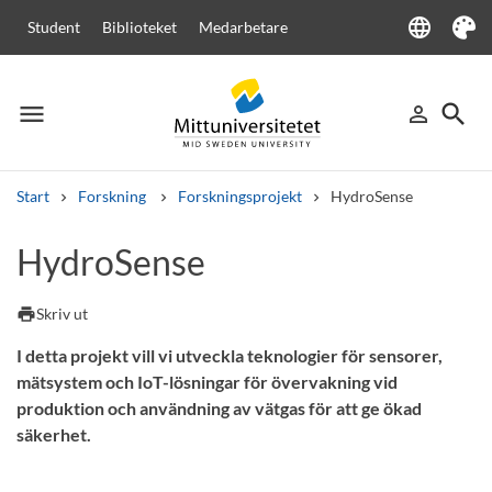
language
Student
Biblioteket
Medarbetare
Language
Tema
menu
search
person_outline
Meny
Logga in
Sök
Start
Forskning
Forskningsprojekt
HydroSense
Sök
HydroSense
Andra söktjänster
Kurser och program
Kursplaner
Välkomstbrev
Personal
print
Skriv ut
Lediga jobb
I detta projekt vill vi utveckla teknologier för sensorer,
mätsystem och IoT-lösningar för övervakning vid
produktion och användning av vätgas för att ge ökad
säkerhet.