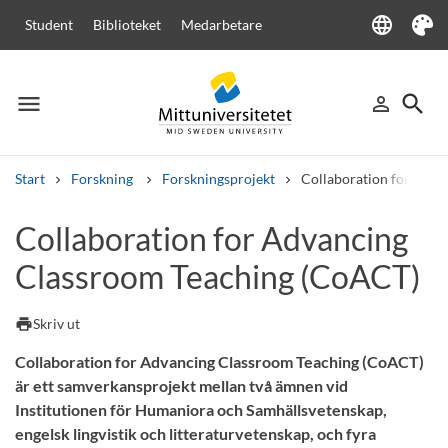
language
Student
Biblioteket
Medarbetare
Language
Tema
menu
search
person_outline
Meny
Logga in
Sök
Start
Forskning
Forskningsprojekt
Collaboration for Adv
Sök
Collaboration for Advancing
Andra söktjänster
Classroom Teaching (CoACT)
Kurser och program
Kursplaner
Välkomstbrev
Personal
Lediga jobb
print
Skriv ut
Collaboration for Advancing Classroom Teaching (CoACT)
är ett samverkansprojekt mellan två ämnen vid
Institutionen för Humaniora och Samhällsvetenskap,
engelsk lingvistik och litteraturvetenskap, och fyra