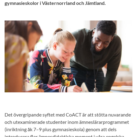
gymnasieskolor i Västernorrland och Jämtland.
Det övergripande syftet med CoACT är att stötta nuvarande
och utexaminerade studenter inom ämneslärarprogrammet
(inriktning åk 7–9 plus gymnasieskola) genom att dels
introducera fler ämnesdidaktiska moment i våra engelska