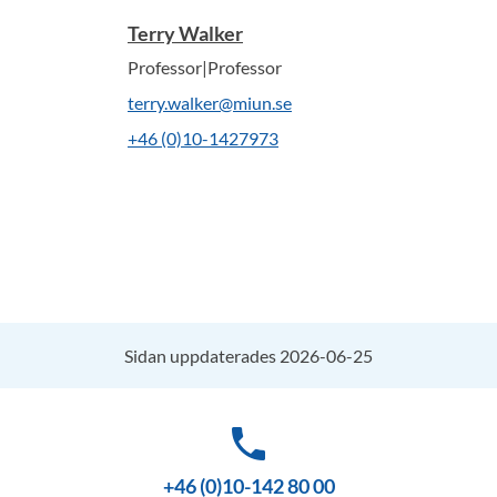
Terry Walker
Professor|Professor
terry.walker@miun.se
+46 (0)10-1427973
Sidan uppdaterades 2026-06-25
phone
+46 (0)10-142 80 00