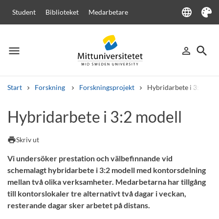
language
Student
Biblioteket
Medarbetare
Language
Tema
menu
search
person_outline
Meny
Logga in
Sök
Start
Forskning
Forskningsprojekt
Hybridarbete i 3:2 mod
Sök
Hybridarbete i 3:2 modell
Andra söktjänster
Kurser och program
Kursplaner
Välkomstbrev
Personal
print
Skriv ut
Lediga jobb
Vi undersöker prestation och välbefinnande vid
schemalagt hybridarbete i 3:2 modell med kontorsdelning
mellan två olika verksamheter. Medarbetarna har tillgång
till kontorslokaler tre alternativt två dagar i veckan,
resterande dagar sker arbetet på distans.