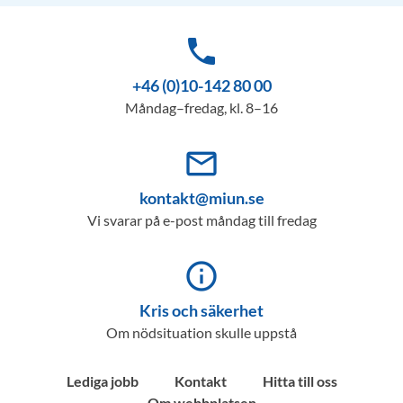
phone
+46 (0)10-142 80 00
Måndag–fredag, kl. 8–16
mail_outline
kontakt@miun.se
Vi svarar på e-post måndag till fredag
info_outline
Kris och säkerhet
Om nödsituation skulle uppstå
Lediga jobb
Kontakt
Hitta till oss
Om webbplatsen