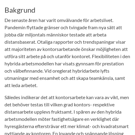
Bakgrund
De senaste åren har varit omvälvande för arbetslivet.
Pandemin flyttade gränser och tvingade fram nya sätt att
jobba där miljontals människor testade att arbeta
distansbaserat. Otaliga rapporter och trendspaningar visar
att majoriteten av kontorsarbetande önskar möjligheten att
utföra sitt arbete på och utanför kontoret.
Flexibiliteten i den
hybrida arbetsmodellen har visats gynnsam för prestation
och välbefinnande. Vid oreglerat hybridarbete lyfts
utmaningar med ensamhet och att skapa teamkänsla, samt
att leda arbetet.
Således indikerar det att kontorsarbete kan vara av vikt, men
det behöver testas till vilken grad kontors- respektive
distansarbete upplevs fruktsamt.
I spåren av den hybrida
arbetsmodellen möter fastighetsägare en verklighet där
hyresgästerna eftersträvar ett mer klimat- och kvadratsmart
nyttjande av kontoren.
En lovande och spännande lösning