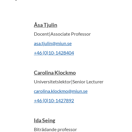
Åsa Tjulin
Docent|Associate Professor
asa.tjulin@miun.se
+46 (0)10-1428404
Carolina Klockmo
Universitetslektor|Senior Lecturer
carolina.klockmo@miun.se
+46 (0)10-1427892
Ida Seing
Biträdande professor