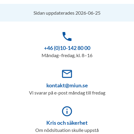
Sidan uppdaterades 2026-06-25
phone
+46 (0)10-142 80 00
Måndag–fredag, kl. 8–16
mail_outline
kontakt@miun.se
Vi svarar på e-post måndag till fredag
info_outline
Kris och säkerhet
Om nödsituation skulle uppstå