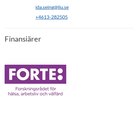
ida.seing@liu.se
+4613-282505
Finansiärer