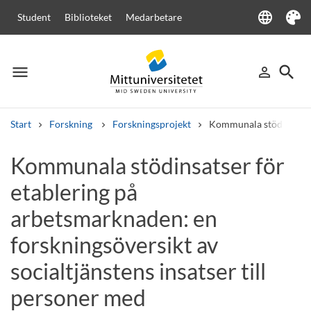
language
Student
Biblioteket
Medarbetare
Language
Tema
menu
search
person_outline
Meny
Logga in
Sök
Start
Forskning
Forskningsprojekt
Kommunala stödinsatser 
Sök
Kommunala stödinsatser för
Andra söktjänster
etablering på
Kurser och program
Kursplaner
Välkomstbrev
Personal
Lediga jobb
arbetsmarknaden: en
forskningsöversikt av
socialtjänstens insatser till
personer med