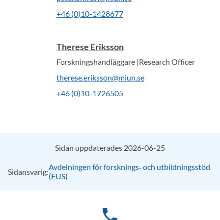
+46 (0)10-1428677
Therese Eriksson
Forskningshandläggare |Research Officer
therese.eriksson@miun.se
+46 (0)10-1726505
Sidan uppdaterades 2026-06-25
Avdelningen för forsknings‑ och utbildningsstöd
Sidansvarig:
(FUS)
phone