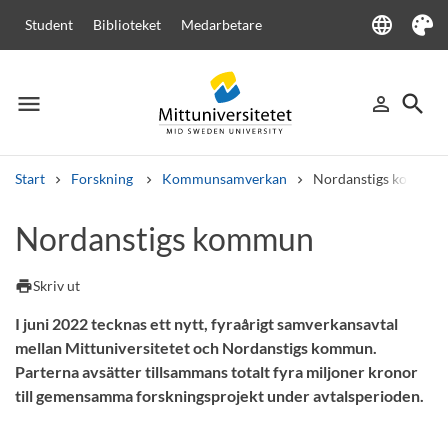
language
Student
Biblioteket
Medarbetare
Language
Tema
menu
search
person_outline
Meny
Logga in
Sök
Start
Forskning
Kommunsamverkan
Nordanstigs kommun
Sök
Nordanstigs kommun
Andra söktjänster
Kurser och program
Kursplaner
Välkomstbrev
Personal
print
Skriv ut
Lediga jobb
I juni 2022 tecknas ett nytt, fyraårigt samverkansavtal
mellan Mittuniversitetet och Nordanstigs kommun.
Parterna avsätter tillsammans totalt fyra miljoner kronor
till gemensamma forskningsprojekt under avtalsperioden.