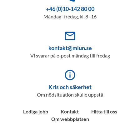
+46 (0)10-142 80 00
Måndag–fredag, kl. 8–16
mail_outline
kontakt@miun.se
Vi svarar på e-post måndag till fredag
info_outline
Kris och säkerhet
Om nödsituation skulle uppstå
Lediga jobb
Kontakt
Hitta till oss
Om webbplatsen