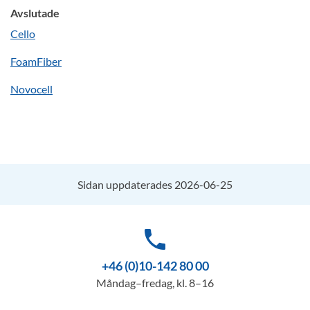
Avslutade
Cello
FoamFiber
Novocell
Sidan uppdaterades 2026-06-25
phone
+46 (0)10-142 80 00
Måndag–fredag, kl. 8–16