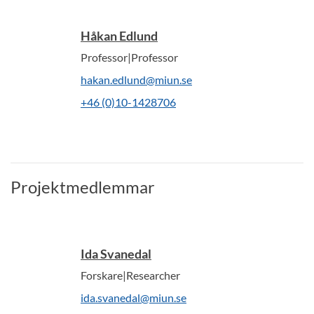
Håkan Edlund
Professor|Professor
hakan.edlund@miun.se
+46 (0)10-1428706
Projektmedlemmar
Ida Svanedal
Forskare|Researcher
ida.svanedal@miun.se