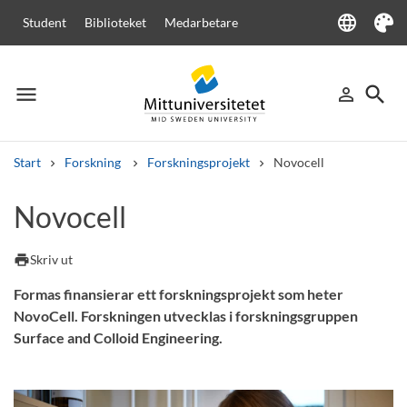
language
Student
Biblioteket
Medarbetare
Language
Tema
menu
search
person_outline
Meny
Logga in
Sök
Start
Forskning
Forskningsprojekt
Novocell
Sök
Novocell
Andra söktjänster
Kurser och program
Kursplaner
Välkomstbrev
Personal
print
Skriv ut
Lediga jobb
Formas finansierar ett forskningsprojekt som heter
NovoCell. Forskningen utvecklas i forskningsgruppen
Surface and Colloid Engineering.