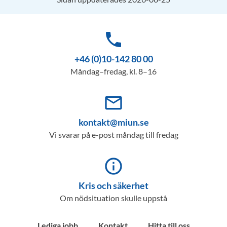
phone
+46 (0)10-142 80 00
Måndag–fredag, kl. 8–16
mail_outline
kontakt@miun.se
Vi svarar på e-post måndag till fredag
info_outline
Kris och säkerhet
Om nödsituation skulle uppstå
Lediga jobb
Kontakt
Hitta till oss