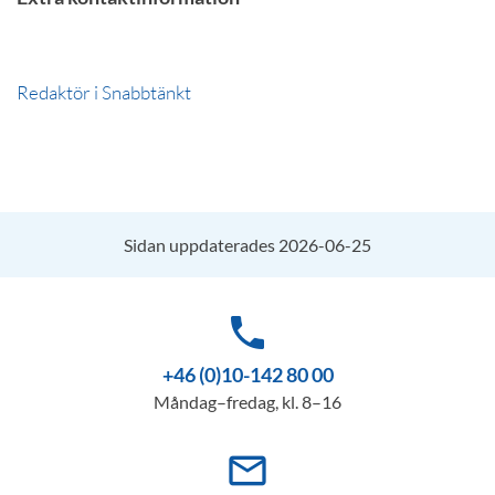
Redaktör i Snabbtänkt
Sidan uppdaterades 2026-06-25
phone
+46 (0)10-142 80 00
Måndag–fredag, kl. 8–16
mail_outline