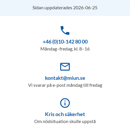
Sidan uppdaterades 2026-06-25
phone
+46 (0)10-142 80 00
Måndag–fredag, kl. 8–16
mail_outline
kontakt@miun.se
Vi svarar på e-post måndag till fredag
info_outline
Kris och säkerhet
Om nödsituation skulle uppstå