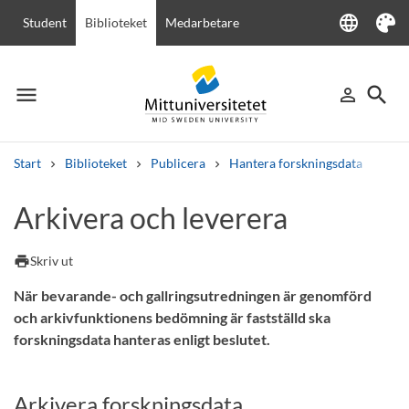
language
Student
Biblioteket
Medarbetare
Language
Tema
menu
search
person_outline
Meny
Logga in
Sök
Start
Biblioteket
Publicera
Hantera forskningsdata
4. A
Sök
Arkivera och leverera
Andra söktjänster
Kurser och program
Kursplaner
Välkomstbrev
Personal
print
Skriv ut
Lediga jobb
När bevarande- och gallringsutredningen är genomförd
och arkivfunktionens bedömning är fastställd ska
forskningsdata hanteras enligt beslutet.
Arkivera forskningsdata