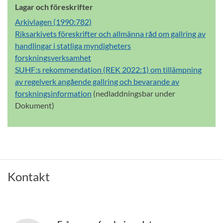
Lagar och föreskrifter
Arkivlagen (1990:782)
Riksarkivets föreskrifter och allmänna råd om gallring av
handlingar i statliga myndigheters
forskningsverksamhet
SUHF:s rekommendation (REK 2022:1) om tillämpning
av regelverk angående gallring och bevarande av
forskningsinformation
(nedladdningsbar under
Dokument)
Kontakt