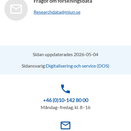
Frågor om forskningsdata
Researchdata@miun.se
Sidan uppdaterades 2026-05-04
Sidansvarig:
Digitalisering och service (DOS)
phone
+46 (0)10-142 80 00
Måndag–fredag, kl. 8–16
mail_outline