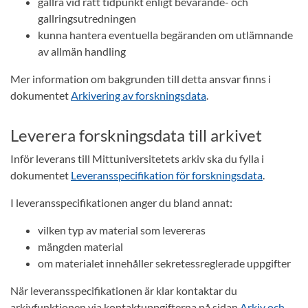
gallra vid rätt tidpunkt enligt bevarande- och
gallringsutredningen
kunna hantera eventuella begäranden om utlämnande
av allmän handling
Mer information om bakgrunden till detta ansvar finns i
dokumentet
Arkivering av forskningsdata
.
Leverera forskningsdata till arkivet
Inför leverans till Mittuniversitetets arkiv ska du fylla i
dokumentet
Leveransspecifikation för forskningsdata
.
I leveransspecifikationen anger du bland annat:
vilken typ av material som levereras
mängden material
om materialet innehåller sekretessreglerade uppgifter
När leveransspecifikationen är klar kontaktar du
arkivfunktionen via kontaktuppgifterna på sidan
Arkiv och