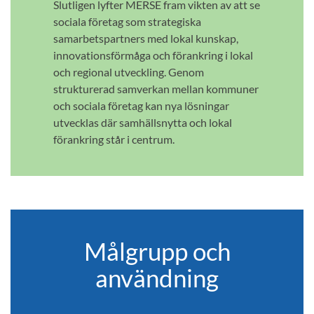
Slutligen lyfter MERSE fram vikten av att se
sociala företag som strategiska
samarbetspartners med lokal kunskap,
innovationsförmåga och förankring i lokal
och regional utveckling. Genom
strukturerad samverkan mellan kommuner
och sociala företag kan nya lösningar
utvecklas där samhällsnytta och lokal
förankring står i centrum.
Målgrupp och
användning