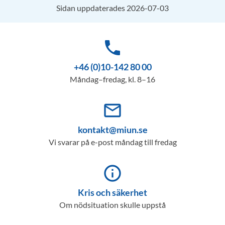
Sidan uppdaterades 2026-07-03
phone
+46 (0)10-142 80 00
Måndag–fredag, kl. 8–16
mail_outline
kontakt@miun.se
Vi svarar på e-post måndag till fredag
info_outline
Kris och säkerhet
Om nödsituation skulle uppstå