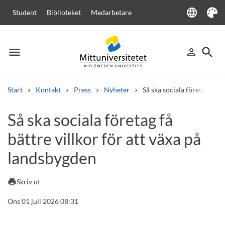
language
Student
Biblioteket
Medarbetare
Language
Tema
menu
search
person_outline
Meny
Logga in
Sök
Start
Kontakt
Press
Nyheter
Så ska sociala företag få b
Sök
Så ska sociala företag få
Andra söktjänster
bättre villkor för att växa på
Kurser och program
Kursplaner
Välkomstbrev
Personal
Lediga jobb
landsbygden
print
Skriv ut
Ons 01 juli 2026 08:31