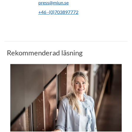
press@miun.se
+46 -(0)703897772
Rekommenderad läsning