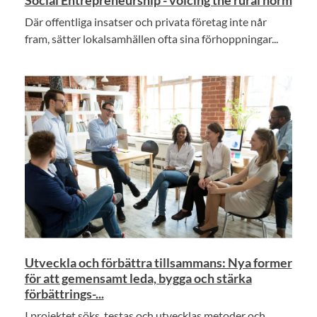
Social Entrepreneurship - voicing the rural norm
Där offentliga insatser och privata företag inte når
fram, sätter lokalsamhällen ofta sina förhoppningar...
Utveckla och förbättra tillsammans: Nya former
för att gemensamt leda, bygga och stärka
förbättrings-...
I projektet söks, testas och utvecklas metoder och