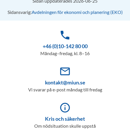
Sidan uppdaterades 2026-06-25
Sidansvarig:
Avdelningen för ekonomi och planering (EKO)
phone
+46 (0)10-142 80 00
Måndag–fredag, kl. 8–16
mail_outline
kontakt@miun.se
Vi svarar på e-post måndag till fredag
info_outline
Kris och säkerhet
Om nödsituation skulle uppstå