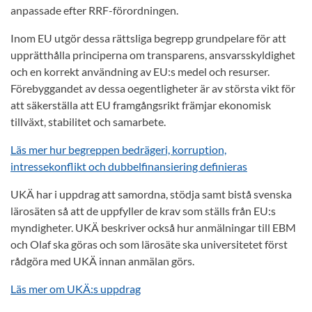
anpassade efter RRF-förordningen.
Inom EU utgör dessa rättsliga begrepp grundpelare för att
upprätthålla principerna om transparens, ansvarsskyldighet
och en korrekt användning av EU:s medel och resurser.
Förebyggandet av dessa oegentligheter är av största vikt för
att säkerställa att EU framgångsrikt främjar ekonomisk
tillväxt, stabilitet och samarbete.
Läs mer hur begreppen bedrägeri, korruption,
intressekonflikt och dubbelfinansiering definieras
UKÄ har i uppdrag att samordna, stödja samt bistå svenska
lärosäten så att de uppfyller de krav som ställs från EU:s
myndigheter. UKÄ beskriver också hur anmälningar till EBM
och Olaf ska göras och som lärosäte ska universitetet först
rådgöra med UKÄ innan anmälan görs.
Läs mer om UKÄ:s uppdrag