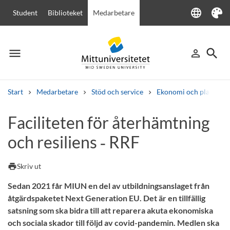
language
Student
Biblioteket
Medarbetare
Language
Tema
menu
search
person_outline
Meny
Logga in
Sök
Start
Medarbetare
Stöd och service
Ekonomi och planering
Sök
Faciliteten för återhämtning
Andra söktjänster
och resiliens ‑ RRF
Kurser och program
Kursplaner
Välkomstbrev
Personal
Lediga jobb
print
Skriv ut
Sedan 2021 får MIUN en del av utbildningsanslaget från
åtgärdspaketet Next Generation EU. Det är en tillfällig
satsning som ska bidra till att reparera akuta ekonomiska
och sociala skador till följd av covid-pandemin. Medlen ska