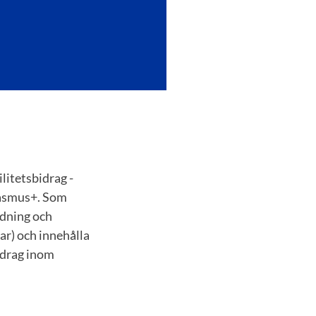
litetsbidrag -
rasmus+. Som
edning och
ar) och innehålla
pdrag inom