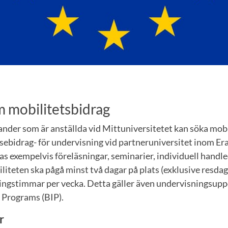
 mobilitetsbidrag
nder som är anställda vid Mittuniversitetet kan söka mobi
sebidrag- för undervisning vid partneruniversitet inom E
s exempelvis föreläsningar, seminarier, individuell handl
iteten ska pågå minst två dagar på plats (exklusive resdag
ingstimmar per vecka. Detta gäller även undervisningsup
 Programs (BIP).
er