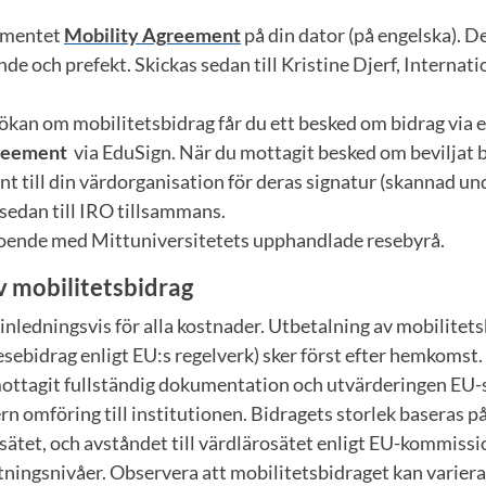
kumentet
Mobility Agreement
på din dator (på engelska). D
de och prefekt. Skickas sedan till Kristine Djerf, Internat
sökan om mobilitetsbidrag får du ett besked om bidrag via
reement
via EduSign. När du mottagit besked om beviljat b
 till din värdorganisation för deras signatur (skannad unde
sedan till IRO tillsammans.
boende med Mittuniversitetets upphandlade resebyrå.
v mobilitetsbidrag
 inledningsvis för alla kostnader. Utbetalning av mobilitet
sebidrag enligt EU:s regelverk) sker först efter hemkomst.
mottagit fullständig dokumentation och utvärderingen EU-s
ern omföring till institutionen. Bidragets storlek baseras p
sätet, och avståndet till värdlärosätet enligt EU-kommiss
tningsnivåer. Observera att mobilitetsbidraget kan varier