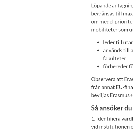
Löpande antagning
begränsas till max 
om medel prioriter
mobiliteter som u
leder till ut
används till
fakulteter
förbereder f
Observera att Eras
från annat EU-fina
beviljas Erasmus+ 
Så ansöker d
1. Identifiera vär
vid institutionen 