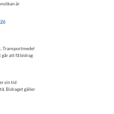
 ansökan är
026
gt. Transportmedel
 går att få bidrag
r sin tid
å. Bidraget gäller