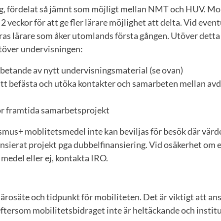
, fördelat så jämnt som möjligt mellan NMT och HUV. Mob
2 veckor för att ge fler lärare möjlighet att delta. Vid eve
as lärare som åker utomlands första gången. Utöver detta ge
töver undervisningen:
arbetande av nytt undervisningsmaterial (se ovan)
 att befästa och utöka kontakter och samarbeten mellan av
ör framtida samarbetsprojekt
mus+ moblitetsmedel inte kan beviljas för besök där värde
nsierat projekt pga dubbelfinansiering. Vid osäkerhet om 
medel eller ej, kontakta IRO.
u
dlärosäte och tidpunkt för mobiliteten. Det är viktigt att a
eftersom mobilitetsbidraget inte är heltäckande och institu