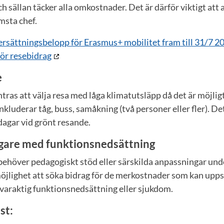
h sällan täcker alla omkostnader. Det är därför viktigt att
msta chef.
ersättningsbelopp för Erasmus+ mobilitet fram till 31/7 2
ör resebidrag
e
ras att välja resa med låga klimatutsläpp då det är möjli
kluderar tåg, buss, samåkning (två personer eller fler). Det
sdagar vid grönt resande.
agare med funktionsnedsättning
e behöver pedagogiskt stöd eller särskilda anpassningar unde
jlighet att söka bidrag för de merkostnader som kan uppst
 varaktig funktionsnedsättning eller sjukdom.
st: