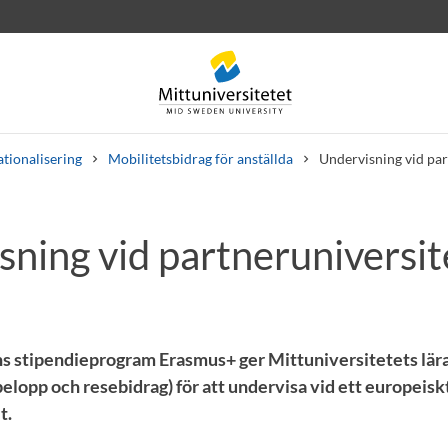
ationalisering
Mobilitetsbidrag för anställda
Undervisning vid par
sning vid partneruniversit
rev
Personal
Lediga jobb
 stipendieprogram Erasmus+ ger Mittuniversitetets lära
elopp och resebidrag) för att undervisa vid ett europeisk
t.