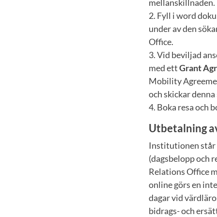
mellanskillnaden.
2. Fyll i word do
under av den sökan
Office.
3. Vid beviljad an
med ett
Grant Ag
Mobility Agreement
och skickar denna 
4. Boka resa och 
Utbetalning a
Institutionen står
(dagsbelopp och re
Relations Office 
online görs en int
dagar vid värdläro
bidrags- och ersät