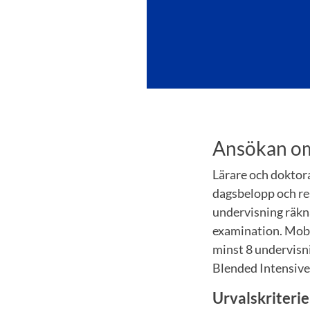
Ansökan om
Lärare och doktora
dagsbelopp och re
undervisning räkna
examination. Mobil
minst 8 undervisn
Blended Intensive
Urvalskriteri