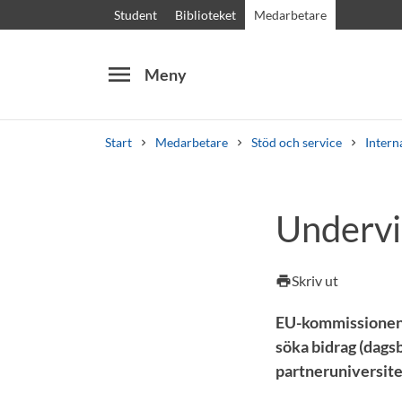
Student
Biblioteket
Medarbetare
menu
Meny
Start
Medarbetare
Stöd och service
Intern
Sök
Andra söktjänster
Undervi
Kurser och program
Kursplaner
Välkomstb
Skriv ut
print
EU-kommissionens
söka bidrag (dagsb
partneruniversite