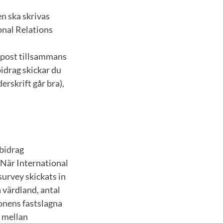
en ska skrivas
ional Relations
 epost tillsammans
idrag skickar du
rskrift går bra),
sbidrag
 När International
urvey skickats in
å värdland, antal
ionens fastslagna
a mellan