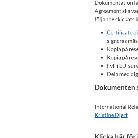
Dokumentation läm
Agreement ska vara
följande skickats 
Certificate 
signeras måst
Kopia på res
Kopia på res
Fyll i EU-sur
Dela med dig 
Dokumenten ski
International Rela
Kristine Djerf
Klicka här för