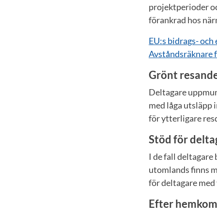
projektperioder oc
förankrad hos när
EU:s bidrags- och 
Avståndsräknare f
Grönt resand
Deltagare uppmunt
med låga utsläpp in
för ytterligare re
Stöd för delt
I de fall deltagar
utomlands finns mö
för deltagare med
Efter hemkom