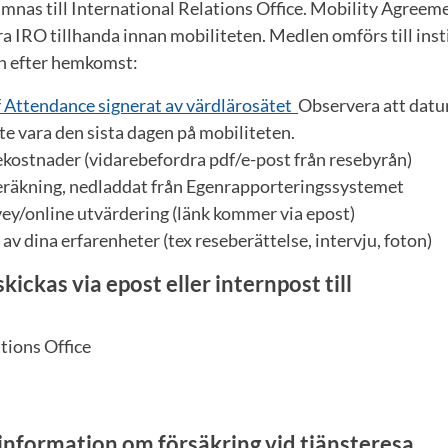
nas till International Relations Office. Mobility Agreem
 IRO tillhanda innan mobiliteten. Medlen omförs till insti
in efter hemkomst:
of Attendance signerat av värdlärosätet
Observera att dat
e vara den sista dagen på mobiliteten.
ekostnader (vidarebefordra pdf/e-post från resebyrån)
eräkning, nedladdat från Egenrapporteringssystemet
vey/online utvärdering (länk kommer via epost)
av dina erfarenheter (tex reseberättelse, intervju, foton)
ckas via epost eller internpost till
tions Office
 information om försäkring vid tjänsteresa