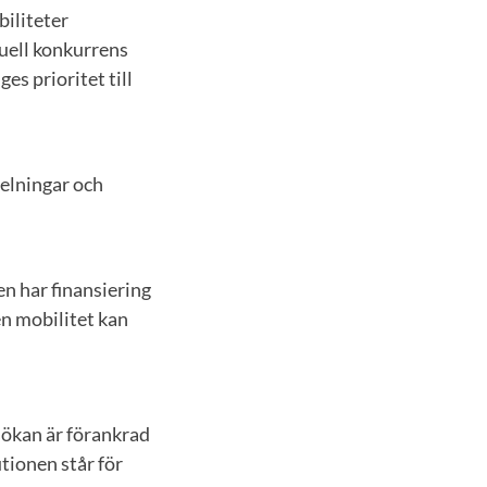
iliteter
ntuell konkurrens
s prioritet till
delningar och
n har finansiering
en mobilitet kan
nsökan är förankrad
tionen står för