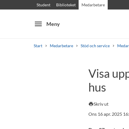
Student
Biblioteket
Medarbetare
menu
Meny
Start
Medarbetare
Stöd och service
Medar
Sök
Andra söktjänster
Visa up
Kurser och program
Kursplaner
Välkomstb
hus
Skriv ut
print
Ons 16 apr. 2025 16