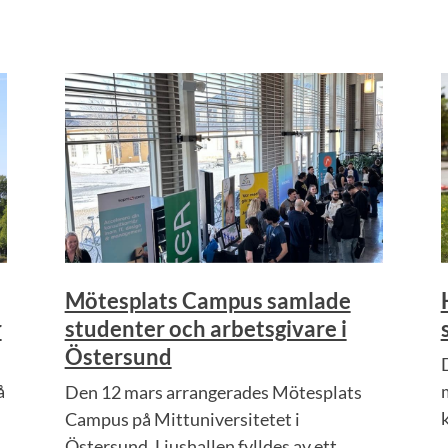
Mötesplats Campus samlade
r
studenter och arbetsgivare i
Östersund
D
å
Den 12 mars arrangerades Mötesplats
k
Campus på Mittuniversitetet i
Östersund. Ljushallen fylldes av ett...