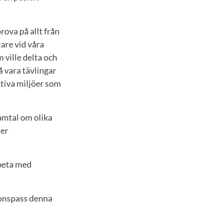
rova på allt från
are vid våra
 ville delta och
å vara tävlingar
ktiva miljöer som
amtal om olika
ler
rbeta med
ionspass denna