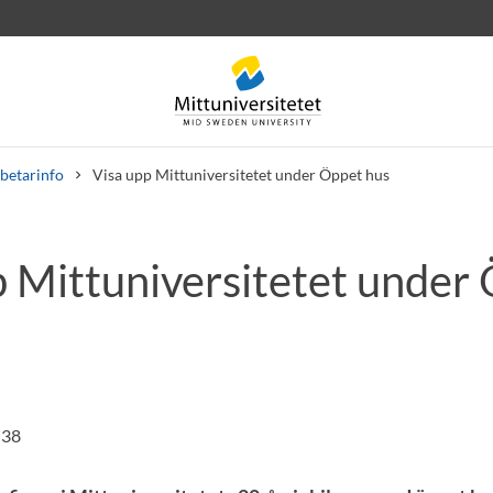
betarinfo
Visa upp Mittuniversitetet under Öppet hus
p Mittuniversitetet under
rev
Personal
Lediga jobb
:38