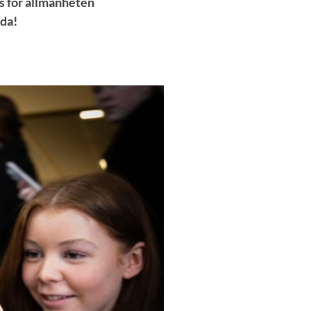
s för allmänheten
ida!