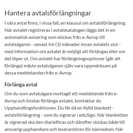
Hantera avtalsförlängningar
I våra avtal finns, i vissa fall, en klausul om avtalsförlängning.
När avtalet registreras i avtalskatalogen läggs det in en
automatisk avisering som skickas från e-Avrop till
avtalsägaren - senast tre (3) månader innan avtalets slut -
med information om avtalet är möjligt att förlängas eller om
det löper ut. Om avtalet har förlängningsoptioner (går att
förlänga) måste avtalsägaren själv vara uppmärksam på
dessa meddelanden från e-Avrop.
Förlänga avtal
Om du som avtalsägare mottagit ett meddelande från e-
Avrop och önskar förlänga avtalet, kontaktar du
Upphandlingsfunktionen. Du får då en ifylld blankett -
avtalsförlängning - som du signerar i eduSign. När blanketten
är signerad ska den diarieföras och därefter skickas både till
ansvarig upphandlare och leverantören för kännedom. När