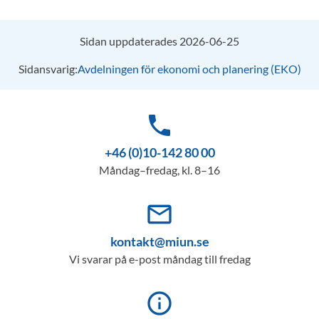
Sidan uppdaterades 2026-06-25
Sidansvarig:
Avdelningen för ekonomi och planering (EKO)
phone
+46 (0)10-142 80 00
Måndag–fredag, kl. 8–16
mail_outline
kontakt@miun.se
Vi svarar på e-post måndag till fredag
info_outline