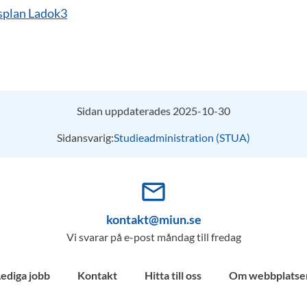
plan Ladok3
Sidan uppdaterades 2025-10-30
Sidansvarig:
Studieadministration (STUA)
mail_outline
kontakt@miun.se
Vi svarar på e-post måndag till fredag
Lediga jobb
Kontakt
Hitta till oss
Om webbplatse