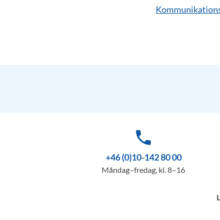
Kommunikations
phone
+46 (0)10-142 80 00
Måndag–fredag, kl. 8–16