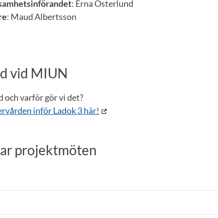
ksamhetsinförandet
: Erna Österlund
re
: Maud Albertsson
rd vid MIUN
d och varför gör vi det?
ervården inför Ladok 3 här!
ar projektmöten
 stigande