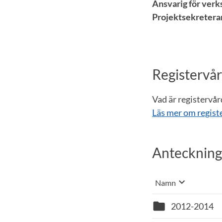
Ansvarig för ver
Projektsekretera
Registervå
Vad är registervår
Läs mer om regist
Anteckning
keyboard_arrow_down
Sortera på
Namn
, Vald sortering:
folder
2012-2014