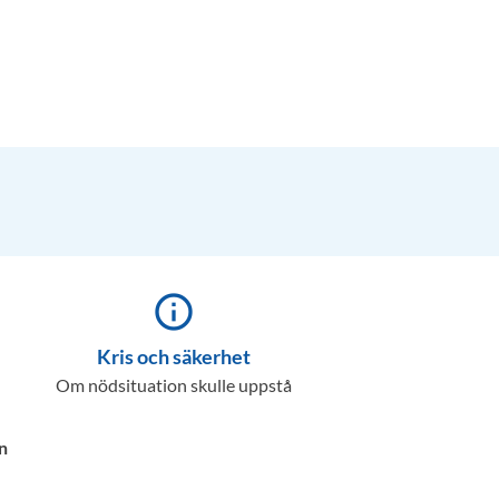
info_outline
Kris och säkerhet
Om nödsituation skulle uppstå
n