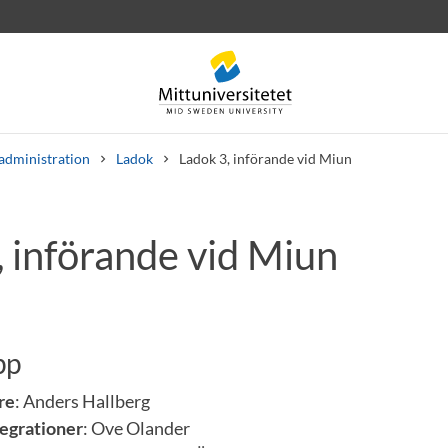
administration
Ladok
Ladok 3, införande vid Miun
, införande vid Miun
rev
Personal
Lediga jobb
pp
re
: Anders Hallberg
tegrationer
: Ove Olander