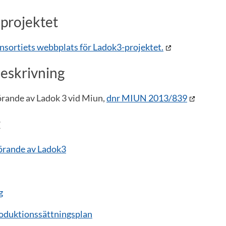
 projektet
onsortiets webbplats för Ladok3-projektet.
eskrivning
förande av Ladok 3 vid Miun,
dnr MIUN 2013/839
t
förande av Ladok3
g
oduktionssättningsplan