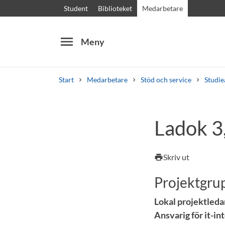
Student
Biblioteket
Medarbetare
menu
Meny
Start
Medarbetare
Stöd och service
Studie
Sök
Andra söktjänster
Ladok 3
Kurser och program
Kursplaner
Välkomstb
Skriv ut
print
Projektgru
Lokal projektleda
Ansvarig för it-in