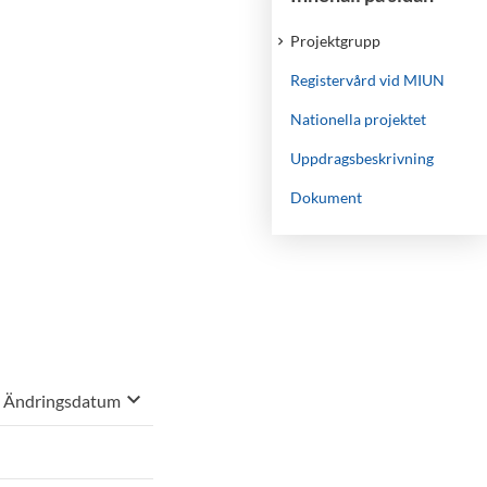
Projektgrupp
Registervård vid MIUN
Nationella projektet
Uppdragsbeskrivning
Dokument
keyboard_arrow_down
Sortera på
Ändringsdatum
, Vald sortering: stigande