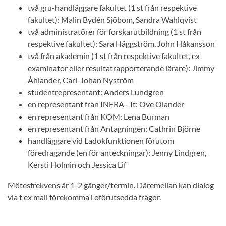
två gru-handläggare fakultet (1 st från respektive
fakultet): Malin Bydén Sjöbom, Sandra Wahlqvist
två administratörer för forskarutbildning (1 st från
respektive fakultet): Sara Häggström, John Håkansson
två från akademin (1 st från respektive fakultet, ex
examinator eller resultatrapporterande lärare): Jimmy
Åhlander, Carl-Johan Nyström
studentrepresentant: Anders Lundgren
en representant från INFRA - It: Ove Olander
en representant från KOM: Lena Burman
en representant från Antagningen: Cathrin Björne
handläggare vid Ladokfunktionen förutom
föredragande (en för anteckningar): Jenny Lindgren,
Kersti Holmin och Jessica Lif
Mötesfrekvens är 1-2 gånger/termin. Däremellan kan dialog
via t ex mail förekomma i oförutsedda frågor.