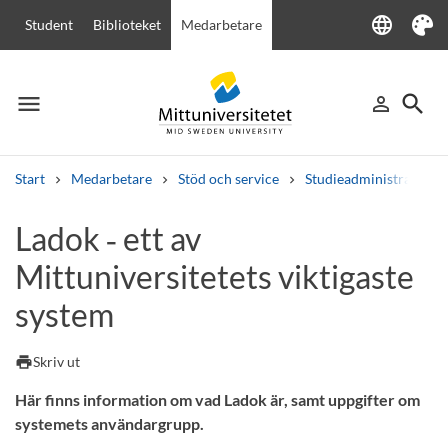
language
Student
Biblioteket
Medarbetare
Language
Tema
menu
search
person_outline
Meny
Logga in
Sök
Start
Medarbetare
Stöd och service
Studieadministration
Sök
Ladok ‑ ett av
Andra söktjänster
Mittuniversitetets viktigaste
Kurser och program
Kursplaner
Välkomstbrev
Personal
Lediga jobb
system
print
Skriv ut
Här finns information om vad Ladok är, samt uppgifter om
systemets användargrupp.