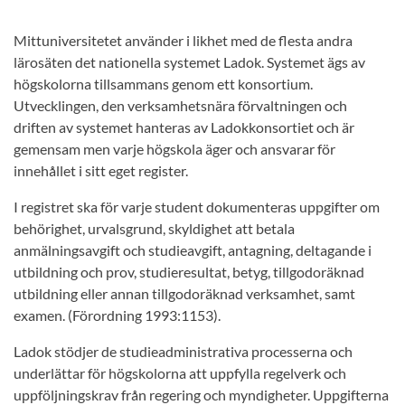
Mittuniversitetet använder i likhet med de flesta andra
lärosäten det nationella systemet Ladok. Systemet ägs av
högskolorna tillsammans genom ett konsortium.
Utvecklingen, den verksamhetsnära förvaltningen och
driften av systemet hanteras av Ladokkonsortiet och är
gemensam men varje högskola äger och ansvarar för
innehållet i sitt eget register.
I registret ska för varje student dokumenteras uppgifter om
behörighet, urvalsgrund, skyldighet att betala
anmälningsavgift och studieavgift, antagning, deltagande i
utbildning och prov, studieresultat, betyg, tillgodoräknad
utbildning eller annan tillgodoräknad verksamhet, samt
examen. (Förordning 1993:1153).
Ladok stödjer de studieadministrativa processerna och
underlättar för högskolorna att uppfylla regelverk och
uppföljningskrav från regering och myndigheter. Uppgifterna