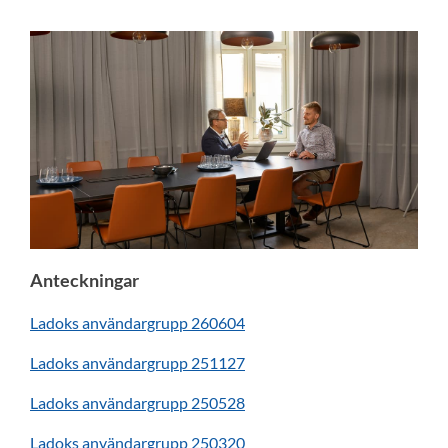
Anteckningar
Ladoks användargrupp 260604
Ladoks användargrupp 251127
Ladoks användargrupp 250528
Ladoks användargrupp 250320