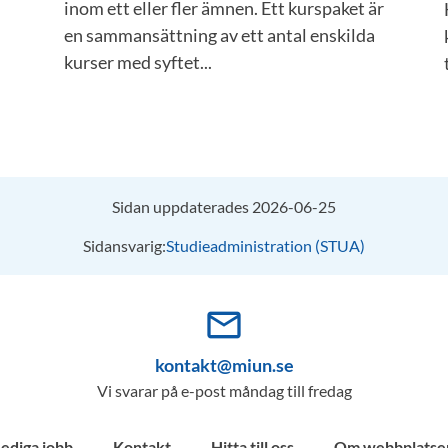
inom ett eller fler ämnen. Ett kurspaket är
en sammansättning av ett antal enskilda
kurser med syftet...
Sidan uppdaterades 2026-06-25
Sidansvarig:
Studieadministration (STUA)
mail_outline
kontakt@miun.se
Vi svarar på e-post måndag till fredag
Lediga jobb
Kontakt
Hitta till oss
Om webbplatse