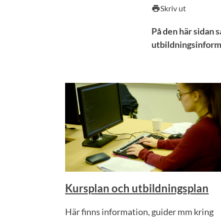
Skriv ut
print
På den här sidan 
utbildningsinform
Kursplan och utbildningsplan
Här finns information, guider mm kring