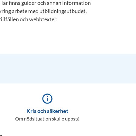
Här finns guider och annan information
kring arbete med utbildningsutbudet,
tillfällen och webbtexter.
info_outline
Kris och säkerhet
Om nödsituation skulle uppstå
n