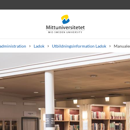
administration
Ladok
Utbildningsinformation Ladok
Manualer
rev
Personal
Lediga jobb