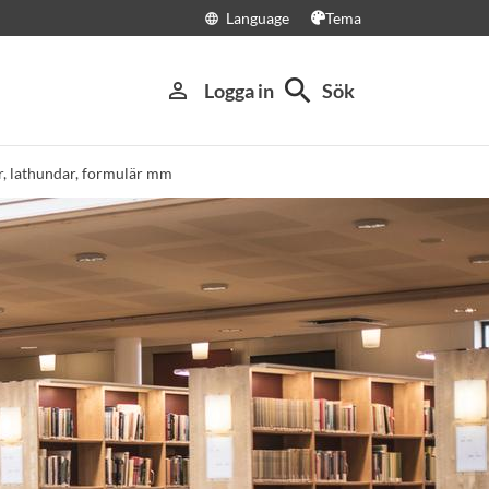
Language
Tema
language
search
person_outline
Logga in
Sök
, lathundar, formulär mm