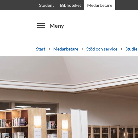
Student
Biblioteket
Medarbetare
menu
Meny
Start
Medarbetare
Stöd och service
Studie
Sök
Andra söktjänster
Kurser och program
Kursplaner
Välkomstb