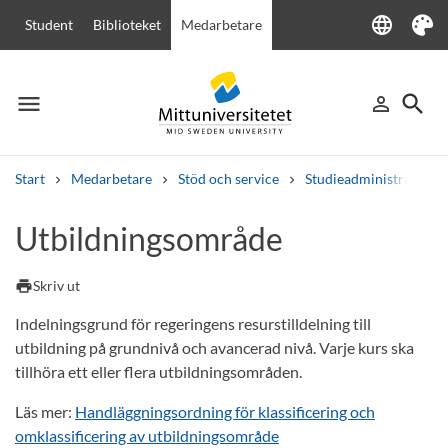
language
Student
Biblioteket
Medarbetare
Language
Tema
menu
search
person_outline
Meny
Logga in
Sök
Start
Medarbetare
Stöd och service
Studieadministration
Sök
Utbildningsområde
Andra söktjänster
Kurser och program
Kursplaner
Välkomstbrev
Personal
print
Skriv ut
Lediga jobb
Indelningsgrund för regeringens resurstilldelning till
utbildning på grundnivå och avancerad nivå. Varje kurs ska
tillhöra ett eller flera utbildningsområden.
Läs mer:
Handläggningsordning för klassificering och
omklassificering av utbildningsområde