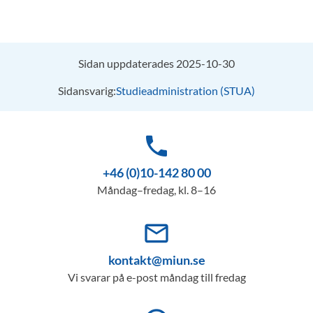
Sidan uppdaterades 2025-10-30
Sidansvarig:
Studieadministration (STUA)
phone
+46 (0)10-142 80 00
Måndag–fredag, kl. 8–16
mail_outline
kontakt@miun.se
Vi svarar på e-post måndag till fredag