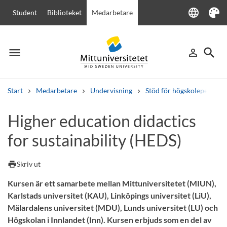
language
Student
Biblioteket
Medarbetare
Language
Tema
menu
search
person_outline
Meny
Logga in
Sök
Start
Medarbetare
Undervisning
Stöd för högskolepedagogi
Sök
Higher education didactics
Andra söktjänster
for sustainability (HEDS)
Kurser och program
Kursplaner
Välkomstbrev
Personal
Lediga jobb
print
Skriv ut
Kursen är ett samarbete mellan Mittuniversitetet (MIUN),
Karlstads universitet (KAU), Linköpings universitet (LiU),
Mälardalens universitet (MDU), Lunds universitet (LU) och
Högskolan i Innlandet (Inn). Kursen erbjuds som en del av