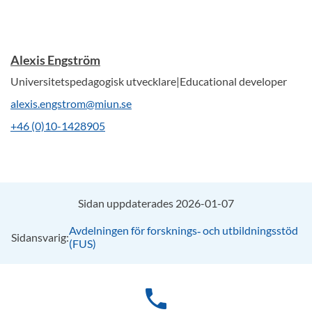
Alexis Engström
Universitetspedagogisk utvecklare|Educational developer
alexis.engstrom@miun.se
+46 (0)10-1428905
Sidan uppdaterades 2026-01-07
Avdelningen för forsknings‑ och utbildningsstöd
Sidansvarig:
(FUS)
phone