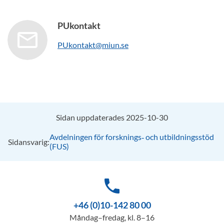
PUkontakt
PUkontakt@miun.se
Sidan uppdaterades 2025-10-30
Avdelningen för forsknings‑ och utbildningsstöd
Sidansvarig:
(FUS)
phone
+46 (0)10-142 80 00
Måndag–fredag, kl. 8–16