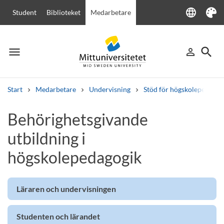
language
Student
Biblioteket
Medarbetare
Language
Tema
menu
search
person_outline
Meny
Logga in
Sök
Start
Medarbetare
Undervisning
Stöd för högskolepedagogi
Sök
Behörighetsgivande
Andra söktjänster
utbildning i
Kurser och program
Kursplaner
Välkomstbrev
Personal
Lediga jobb
högskolepedagogik
Läraren och undervisningen
Studenten och lärandet