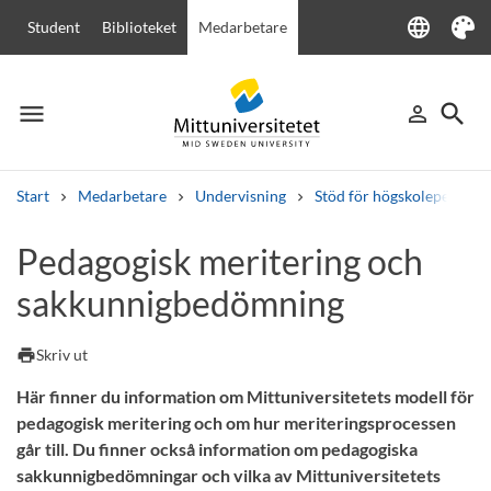
language
Student
Biblioteket
Medarbetare
Language
Tema
menu
search
person_outline
Meny
Logga in
Sök
Start
Medarbetare
Undervisning
Stöd för högskolepedagogi
Sök
Pedagogisk meritering och
Andra söktjänster
sakkunnigbedömning
Kurser och program
Kursplaner
Välkomstbrev
Personal
Lediga jobb
print
Skriv ut
Här finner du information om Mittuniversitetets modell för
pedagogisk meritering och om hur meriteringsprocessen
går till. Du finner också information om pedagogiska
sakkunnigbedömningar och vilka av Mittuniversitetets