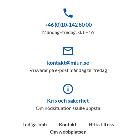
phone
+46 (0)10-142 80 00
Måndag–fredag, kl. 8–16
mail_outline
kontakt@miun.se
Vi svarar på e-post måndag till fredag
info_outline
Kris och säkerhet
Om nödsituation skulle uppstå
Lediga jobb
Kontakt
Hitta till oss
Om webbplatsen