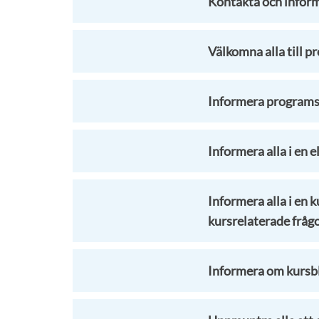
Kontakta och infor
Välkomna alla till 
Informera programs
Informera alla i en e
Informera alla i en 
kursrelaterade frågo
Informera om kursb