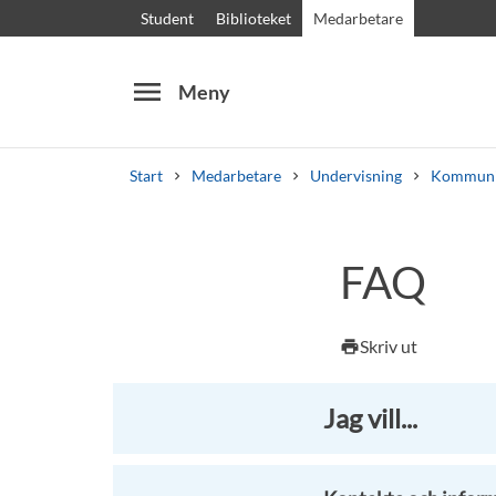
Student
Biblioteket
Medarbetare
menu
Meny
Start
Medarbetare
Undervisning
Kommunic
Sök
Andra söktjänster
FAQ
Kurser och program
Kursplaner
Välkomstb
Skriv ut
print
Jag vill...